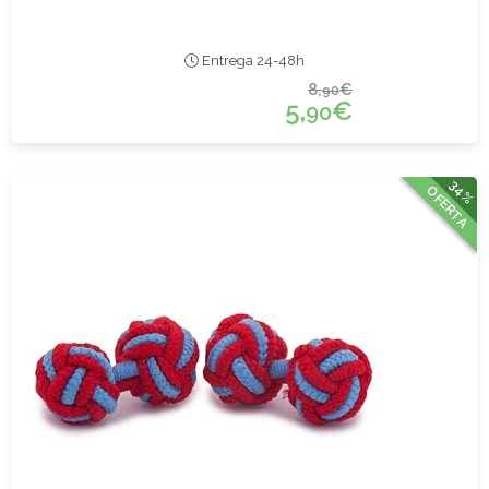
Entrega 24-48h
8,
€
90
5,
€
90
34%
OFERTA