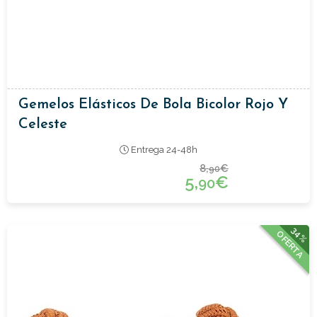
Gemelos Elásticos De Bola Bicolor Rojo Y
Celeste
Entrega 24-48h
8,
€
90
5,
€
90
34%
OFERTA