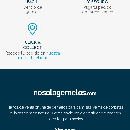
FÁCIL
Y SEGURO
Dentro de
Paga tu pedido
30 días
de forma segura
CLICK &
COLLECT
Recoge tu pedido en
nuestra
tienda de Madrid
Tienda de venta online de gemelos para camisas. Venta de corbatas
italianas de seda natural. Gemelos de rodio divertidos y elegantes.
Gemelos para novios.