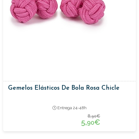
Gemelos Elásticos De Bola Rosa Chicle
Entrega 24-48h
8,
€
90
5,
€
90