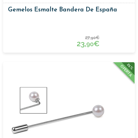
Gemelos Esmalte Bandera De España
27,
€
90
23,
€
90
21%
OFERTA