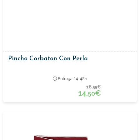
Pincho Corbaton Con Perla
Entrega 24-48h
18,
€
35
14,
€
50