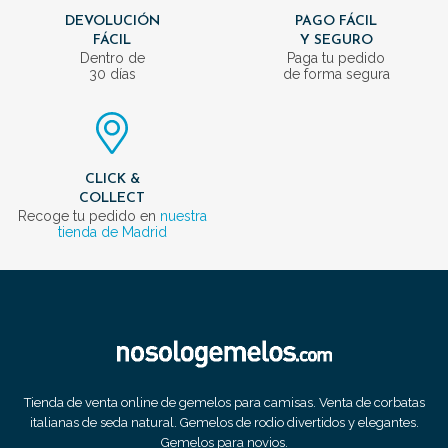
DEVOLUCIÓN
PAGO FÁCIL
FÁCIL
Y SEGURO
Dentro de
Paga tu pedido
30 días
de forma segura
CLICK &
COLLECT
Recoge tu pedido en
nuestra
tienda de Madrid
Tienda de venta online de gemelos para camisas. Venta de corbatas
italianas de seda natural. Gemelos de rodio divertidos y elegantes.
Gemelos para novios.