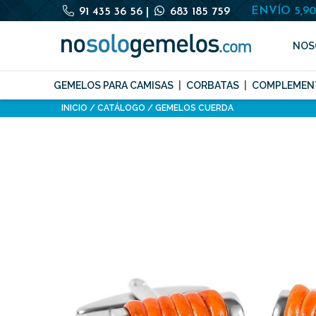
ENVÍO 5,9
91 435 36 56
|
683 185 759
NOS
GEMELOS PARA CAMISAS
CORBATAS
COMPLEMEN
INICIO
CATÁLOGO
GEMELOS CUERDA