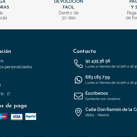
GA
DEVOLUCIÓN
PAG
ORAS
FÁCIL
Y 
da
Dentro de
Paga
sula
30 días
de fo
ación
Contacto
os
91 435 36 56
s personalizados
Lunes a Viernes de 10:00h a 18:3
683 185 759
Lunes a Viernes de 10:00h a 18:3
s
Escríbenos
FR
IT
Contacta con nosotros
s de pago
Calle Don Ramón de la C
28001 - Madrid