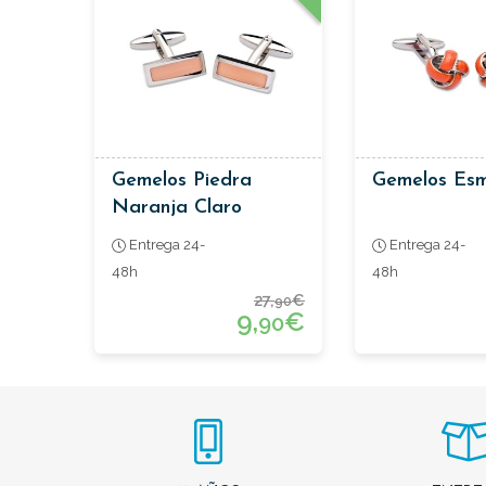
Gemelos Piedra
Gemelos Esm
Naranja Claro
Entrega 24-
Entrega 24-
48h
48h
27,
€
90
9,
€
90