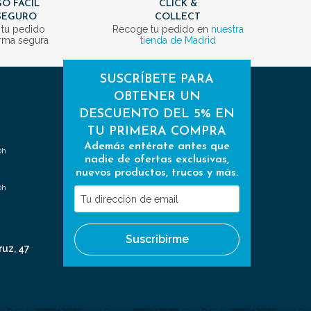
O FÁCIL
CLICK &
SEGURO
COLLECT
 tu pedido
Recoge tu pedido en
nuestra
rma segura
tienda de Madrid
SUSCRÍBETE PARA
OBTENER UN
DESCUENTO DEL 5% EN
TU PRIMERA COMPRA
Además entérate antes que
0h
nadie de ofertas exclusivas,
nuevos productos, trucos y más.
0h
Tu
dirección
de
Suscribirme
email
ruz, 47