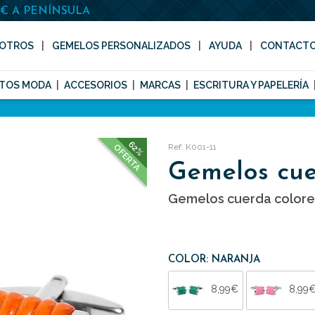
0€ A PENÍNSULA
OTROS
GEMELOS PERSONALIZADOS
AYUDA
CONTACT
TOS MODA
ACCESORIOS
MARCAS
ESCRITURA Y PAPELERÍA
62%
Ref: K001-11
OFERTA
Gemelos cu
Gemelos cuerda colore
COLOR: NARANJA
8,99€
8,99