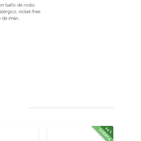
con baño de rodio.
alérgico, nickel-free.
e de imán.
24%
OFERTA