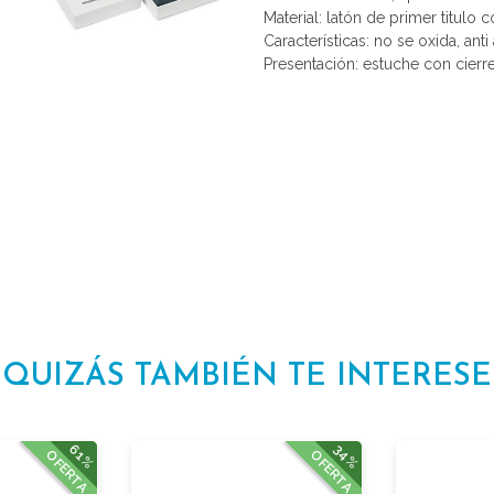
Material: latón de primer titulo 
Características: no se oxida, anti 
Presentación: estuche con cierr
QUIZÁS TAMBIÉN TE INTERESE
61%
34%
OFERTA
OFERTA