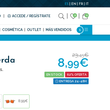
ES
EN
FR
IT
0
0
O
ACCEDE / REGÍSTRATE
COSMÉTICA
OUTLET
MÁS VENDIDOS
23,
€
45
8,
€
erda
99
s.
EN STOCK
62% OFERTA
ENTREGA 24-48H
€
8,99€