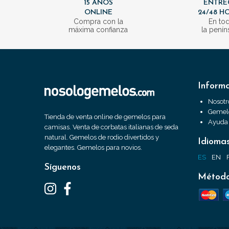
15 AÑOS
ENTRE
ONLINE
24/48 H
Compra con la
En to
máxima confianza
la penín
Inform
Nosotr
Gemelo
Tienda de venta online de gemelos para
Ayuda
camisas. Venta de corbatas italianas de seda
natural. Gemelos de rodio divertidos y
Idioma
elegantes. Gemelos para novios.
ES
EN
Síguenos
Método