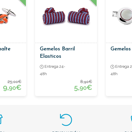
alte
Gemelos Barril
Gemelos
Elasticos
Entrega 24-
Entrega 2
48h
48h
25,
€
8,
€
00
90
9,
€
5,
€
90
90