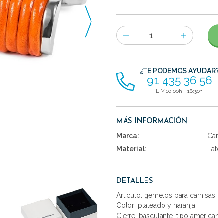
Número
de
artículos
¿TE PODEMOS AYUDAR
91 435 36 56
L-V 10:00h - 18:30h
MÁS INFORMACIÓN
Marca:
Car
Material:
Lat
DETALLES
Articulo: gemelos para camisas 
Color: plateado y naranja.
Cierre: basculante, tipo america