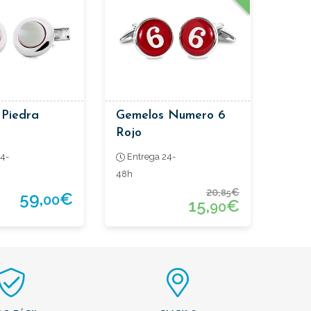
 Piedra
Gemelos Numero 6
Rojo
4-
Entrega 24-
48h
20,
€
85
59,
€
00
15,
€
90