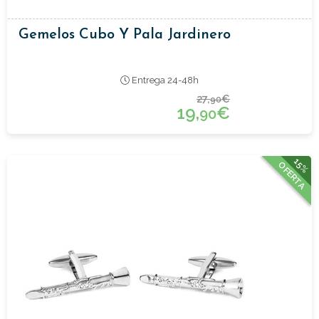
Gemelos Cubo Y Pala Jardinero
Entrega 24-48h
27,
€
90
19,
€
90
15%
OFERTA