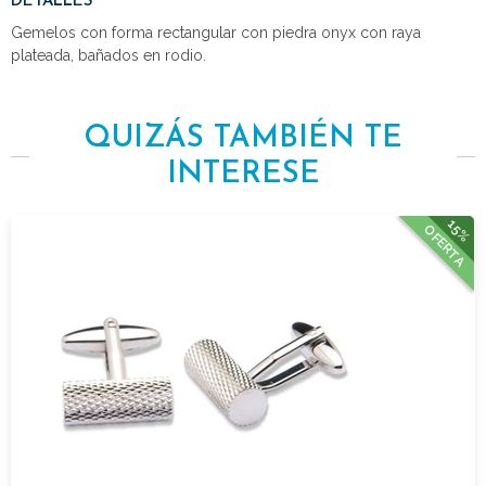
DETALLES
Gemelos con forma rectangular con piedra onyx con raya
plateada, bañados en rodio.
QUIZÁS TAMBIÉN TE
INTERESE
15%
OFERTA