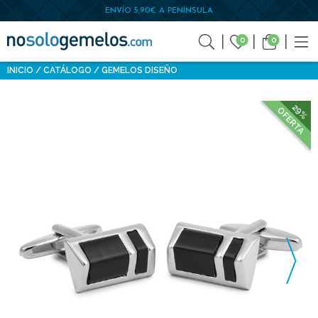
ENVÍO 5,90€ A PENÍNSULA
0
0
INICIO
CATÁLOGO
GEMELOS DISEÑO
29%
OFERTA