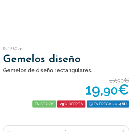
Ref: FBG015
Gemelos diseño
Gemelos de diseño rectangulares.
27,
€
90
19,
€
90
EN STOCK
29% OFERTA
ENTREGA 24-48H
Número