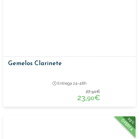
Gemelos Clarinete
Entrega 24-48h
27,
€
90
23,
€
90
29%
OFERTA