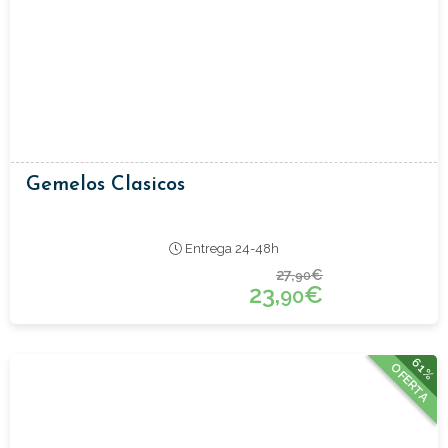
Gemelos Clasicos
Entrega 24-48h
27,
€
90
23,
€
90
61%
OFERTA