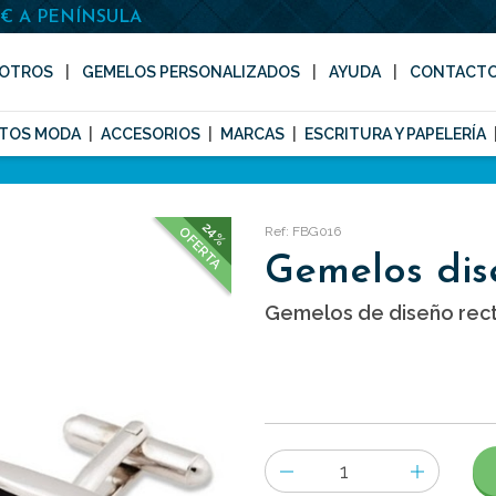
0€ A PENÍNSULA
OTROS
GEMELOS PERSONALIZADOS
AYUDA
CONTACT
TOS MODA
ACCESORIOS
MARCAS
ESCRITURA Y PAPELERÍA
24%
Ref: FBG016
OFERTA
Gemelos dis
Gemelos de diseño rect
Número
de