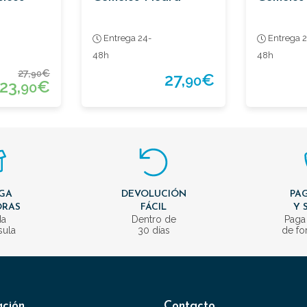
Entrega 24-
Entrega 2
48h
48h
27,
€
90
27,
€
90
23,
€
90
GA
DEVOLUCIÓN
PAG
ORAS
FÁCIL
Y 
da
Dentro de
Paga
sula
30 días
de fo
ación
Contacto