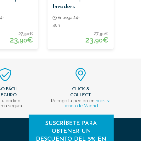
Invaders
4-
Entrega 24-
48h
27,
€
27,
€
90
90
23,
€
23,
€
90
90
O FÁCIL
CLICK &
SEGURO
COLLECT
 tu pedido
Recoge tu pedido en
nuestra
rma segura
tienda de Madrid
SUSCRÍBETE PARA
OBTENER UN
DESCUENTO DEL 5% EN