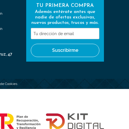
TU PRIMERA COMPRA
Además entérate antes que
0h
nadie de ofertas exclusivas,
nuevos productos, trucos y más.
0h
Tu
dirección
de
Suscribirme
email
ruz, 47
a de Cookies