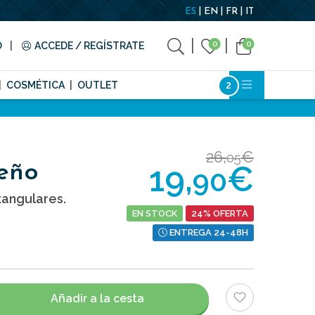
ES
EN
FR
IT
0
0
O
ACCEDE / REGÍSTRATE
COSMÉTICA
OUTLET
26,
€
05
19,
€
eño
90
angulares.
EN STOCK
24% OFERTA
ENTREGA 24-48H
Añadir a la cesta