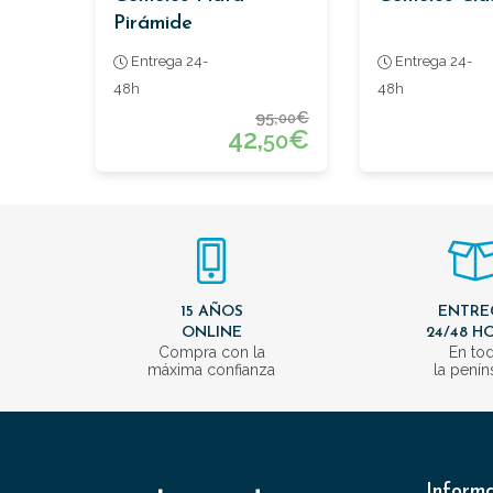
Pirámide
Entrega 24-
Entrega 24-
48h
48h
95,
€
00
42,
€
50
15 AÑOS
ENTRE
ONLINE
24/48 H
Compra con la
En to
máxima confianza
la penín
Inform