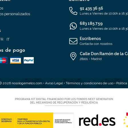
os
91 435 36 56
s personalizados
Lunes a Viernes de 10:00h a 18:3
683 185 759
Lunes a Viernes de 10:00h a 18:3
s
Escríbenos
FR
IT
Contacta con nosotros
s de pago
Calle Don Ramón de la C
28001 - Madrid
 © 2026 nosologemelos.com •
Aviso Legal
•
Términos y condiciones de uso
•
Polític