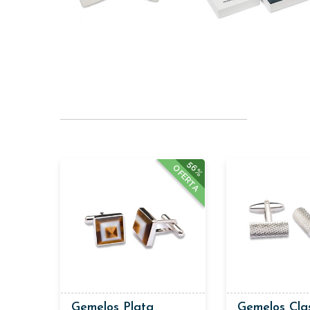
56%
OFERTA
Gemelos Plata
Gemelos Cla