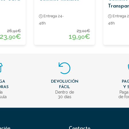
Transpa
Entrega 24-
Entrega 2
48h
48h
26,
€
23,
€
90
00
23,
€
19,
€
90
90
GA
DEVOLUCIÓN
PAG
ORAS
FÁCIL
Y 
da
Dentro de
Paga
sula
30 días
de fo
ación
Contacto