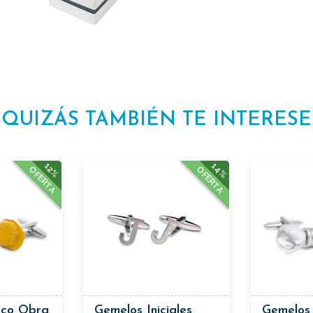
QUIZÁS TAMBIÉN TE INTERESE
14%
12%
OFERTA
OFERTA
sco Obra
Gemelos Iniciales
Gemelos 