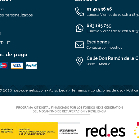
os
91 435 36 56
s personalizados
Lunes a Viernes de 10:00h a 18:3
683 185 759
Lunes a Viernes de 10:00h a 18:3
s
Escríbenos
FR
IT
Contacta con nosotros
s de pago
Calle Don Ramón de la C
28001 - Madrid
 © 2026 nosologemelos.com •
Aviso Legal
•
Términos y condiciones de uso
•
Polític