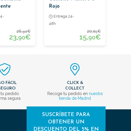
rente
Rojo
4-
Entrega 24-
48h
26,
€
20,
€
90
85
23,
€
15,
€
90
90
O FÁCIL
CLICK &
SEGURO
COLLECT
 tu pedido
Recoge tu pedido en
nuestra
rma segura
tienda de Madrid
SUSCRÍBETE PARA
OBTENER UN
DESCUENTO DEL 5% EN