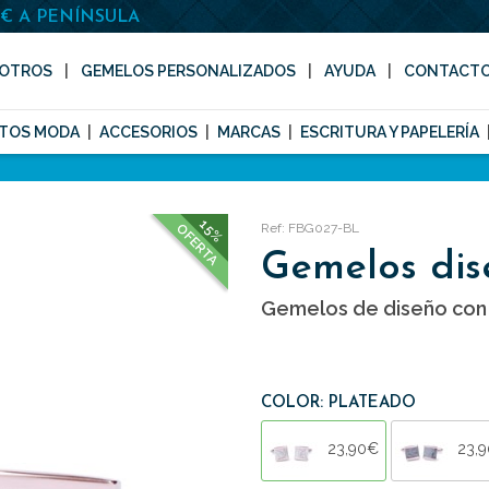
0€ A PENÍNSULA
OTROS
GEMELOS PERSONALIZADOS
AYUDA
CONTACT
TOS MODA
ACCESORIOS
MARCAS
ESCRITURA Y PAPELERÍA
15%
Ref: FBG027-BL
OFERTA
Gemelos dis
Gemelos de diseño con
COLOR: PLATEADO
23,90€
23,