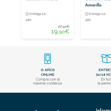
Amarillo
Entrega 24-
Entrega 24-
48h
48h
27,
€
90
19,
€
90
15 AÑOS
ENTRE
ONLINE
24/48 H
Compra con la
En to
máxima confianza
la penín
Inform