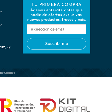
TU PRIMERA COMPRA
Además entérate antes que
0h
nadie de ofertas exclusivas,
nuevos productos, trucos y más.
0h
Tu
dirección
de
Suscribirme
email
ruz, 47
a de Cookies