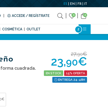
ES
EN
FR
IT
0
0
O
ACCEDE / REGÍSTRATE
COSMÉTICA
OUTLET
27,
€
90
23,
€
eño
90
 forma cuadrada.
EN STOCK
15% OFERTA
ENTREGA 24-48H
90€