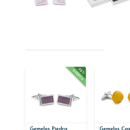
29%
OFERTA
Gemelos Piedra
Gemelos Ca