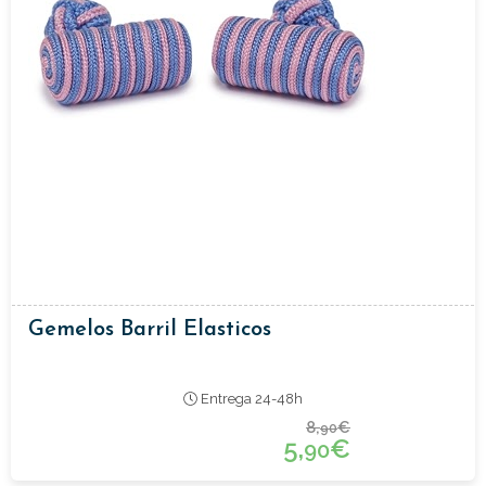
Gemelos Barril Elasticos
Entrega 24-48h
8,
€
90
5,
€
90