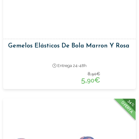
Gemelos Elásticos De Bola Marron Y Rosa
Entrega 24-48h
8,
€
90
5,
€
90
34%
OFERTA