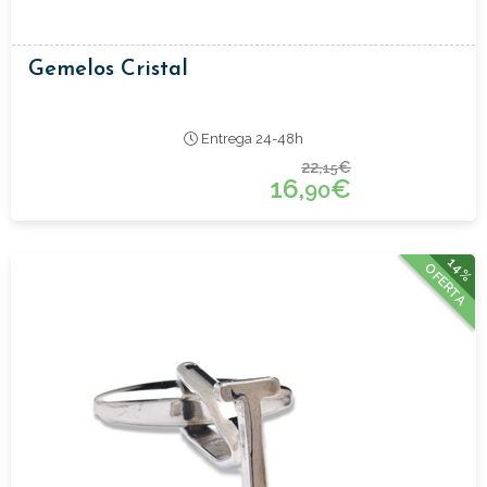
Gemelos Cristal
Entrega 24-48h
22,
€
15
16,
€
90
14%
OFERTA