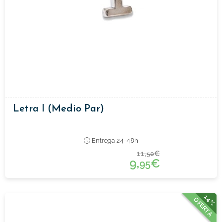
Letra I (medio Par)
Entrega 24-48h
11,
€
50
9,
€
95
14%
OFERTA