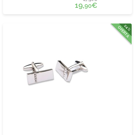
19,
€
90
24%
OFERTA