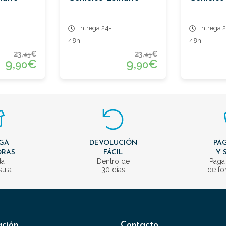
Entrega 24-
Entrega 2
48h
48h
23,
€
23,
€
45
45
9,
€
9,
€
90
90
GA
DEVOLUCIÓN
PAG
ORAS
FÁCIL
Y 
da
Dentro de
Paga
sula
30 días
de fo
ación
Contacto