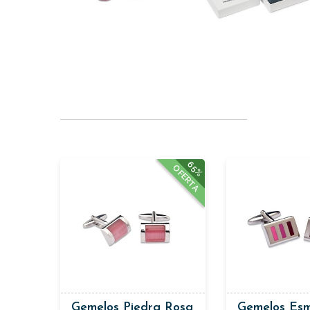
65%
OFERTA
Gemelos Piedra Rosa
Gemelos Esm