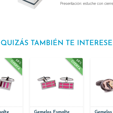
Presentación: estuche con cierr
QUIZÁS TAMBIÉN TE INTERESE
58%
58%
OFERTA
OFERTA
alte
Gemelos Esmalte
Gemelos 