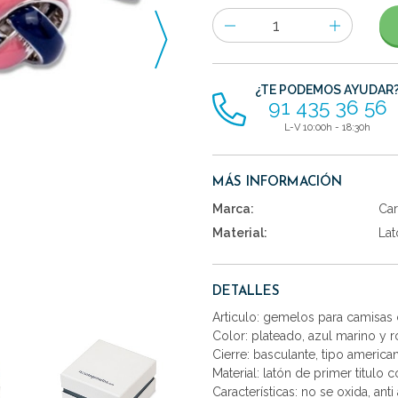
Número
de
artículos
¿TE PODEMOS AYUDAR
91 435 36 56
L-V 10:00h - 18:30h
MÁS INFORMACIÓN
Marca:
Car
Material:
Lat
DETALLES
Articulo: gemelos para camisas
Color: plateado, azul marino y r
Cierre: basculante, tipo america
Material: latón de primer titulo 
Características: no se oxida, anti 