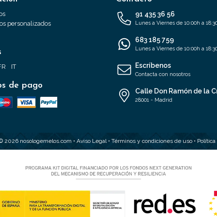
os
91 435 36 56
s personalizados
Lunes a Viernes de 10:00h a 18:3
683 185 759
Lunes a Viernes de 10:00h a 18:3
s
Escríbenos
FR
IT
Contacta con nosotros
s de pago
Calle Don Ramón de la C
28001 - Madrid
 © 2026 nosologemelos.com •
Aviso Legal
•
Términos y condiciones de uso
•
Polític