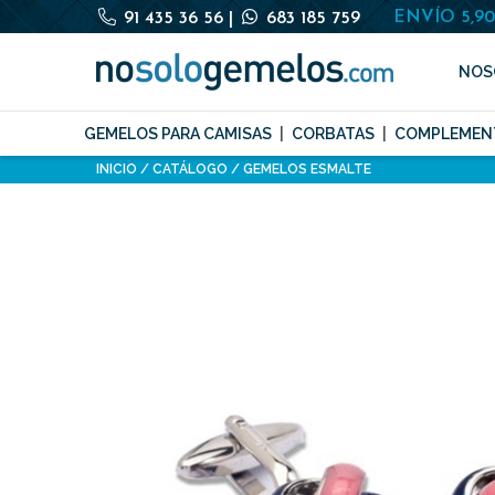
ENVÍO 5,9
91 435 36 56
|
683 185 759
NOS
GEMELOS PARA CAMISAS
CORBATAS
COMPLEMEN
INICIO
CATÁLOGO
GEMELOS ESMALTE