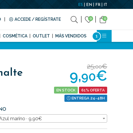
ES
EN
FR
IT
0
0
O
ACCEDE / REGÍSTRATE
COSMÉTICA
OUTLET
MÁS VENDIDOS
25,
€
00
9,
€
malte
90
EN STOCK
61% OFERTA
ENTREGA 24-48H
INO
Azul marino · 9,90€