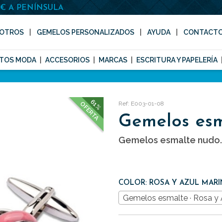
0€ A PENÍNSULA
OTROS
GEMELOS PERSONALIZADOS
AYUDA
CONTACT
TOS MODA
ACCESORIOS
MARCAS
ESCRITURA Y PAPELERÍA
61%
Ref: E003-01-08
OFERTA
Gemelos es
Gemelos esmalte nudo.
COLOR: ROSA Y AZUL MAR
Gemelos esmalte · Rosa y 