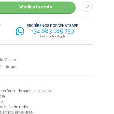
Añadir a la cesta
?
ESCRÍBENOS POR WHATSAPP
+34 683 185 759
L-V 10:00h - 18:30h
lo Visconti
ón rodiado
 con forma de nudo esmaltados.
osa.
no.
con baño de rodio.
alérgico, nickel-free.