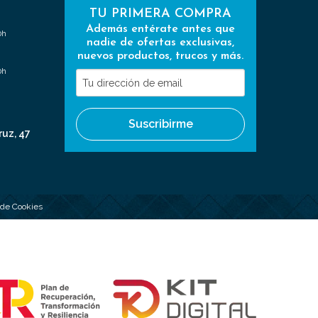
TU PRIMERA COMPRA
Además entérate antes que
0h
nadie de ofertas exclusivas,
nuevos productos, trucos y más.
0h
Tu
dirección
de
Suscribirme
email
ruz, 47
a de Cookies