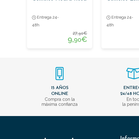
Entrega 24-
Entrega 24-
48h
48h
27,
€
90
9,
€
90
15 AÑOS
ENTRE
ONLINE
24/48 H
Compra con la
En to
máxima confianza
la penín
Inform