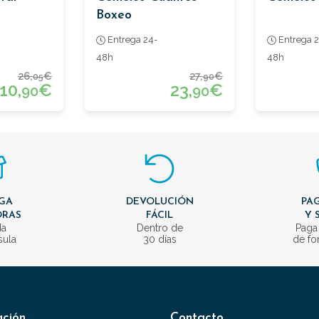
Boxeo
Entrega 24-
Entrega 2
48h
48h
26,
€
27,
€
05
90
10,
€
23,
€
90
90
GA
DEVOLUCIÓN
PAG
ORAS
FÁCIL
Y 
da
Dentro de
Paga
sula
30 días
de fo
ación
Contacto