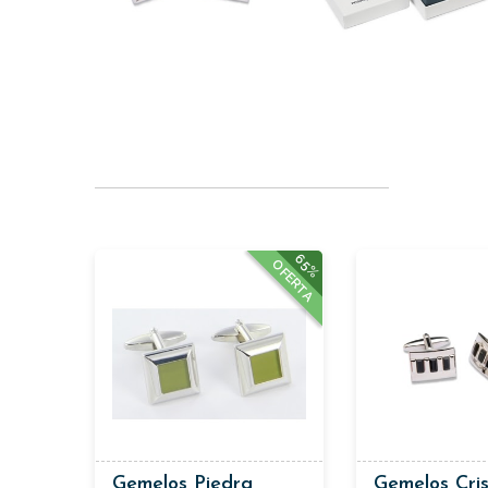
65%
OFERTA
Gemelos Piedra
Gemelos Cris