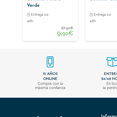
Verde
Entrega 24-
Entrega 24-
48h
48h
27,
€
90
9,
€
90
15 AÑOS
ENTRE
ONLINE
24/48 H
Compra con la
En to
máxima confianza
la penín
Inform