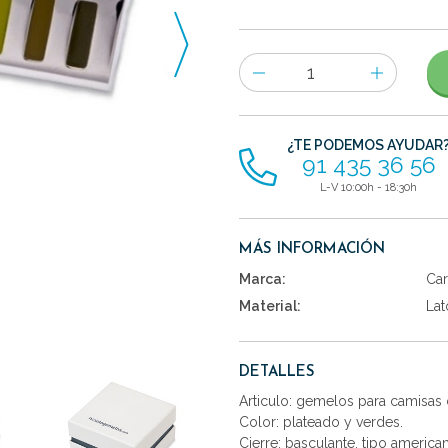
Número
de
artículos
¿TE PODEMOS AYUDAR
91 435 36 56
L-V 10:00h - 18:30h
MÁS INFORMACIÓN
Marca:
Car
Material:
Lat
DETALLES
Articulo: gemelos para camisas 
Color: plateado y verdes.
Cierre: basculante, tipo america