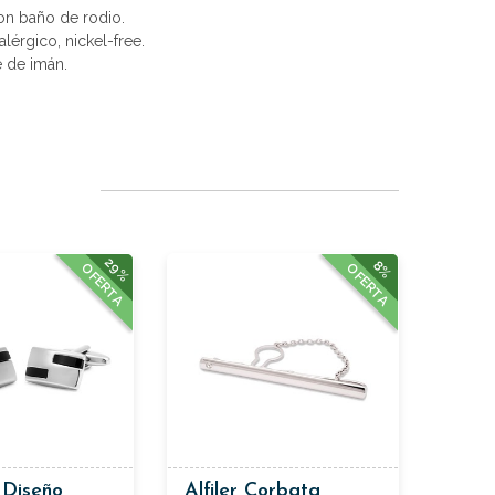
con baño de rodio.
alérgico, nickel-free.
e de imán.
29%
8%
OFERTA
OFERTA
 Diseño
Alfiler Corbata