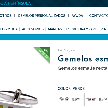
0€ A PENÍNSULA
OTROS
GEMELOS PERSONALIZADOS
AYUDA
CONTACT
TOS MODA
ACCESORIOS
MARCAS
ESCRITURA Y PAPELERÍA
58%
Ref: E007-04
OFERTA
Gemelos es
Gemelos esmalte recta
COLOR: VERDE
9,90€
9,90