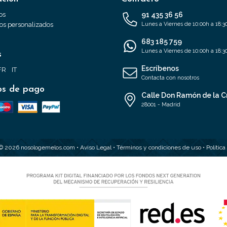
os
91 435 36 56
s personalizados
Lunes a Viernes de 10:00h a 18:3
683 185 759
Lunes a Viernes de 10:00h a 18:3
s
Escríbenos
FR
IT
Contacta con nosotros
s de pago
Calle Don Ramón de la C
28001 - Madrid
 © 2026 nosologemelos.com •
Aviso Legal
•
Términos y condiciones de uso
•
Polític