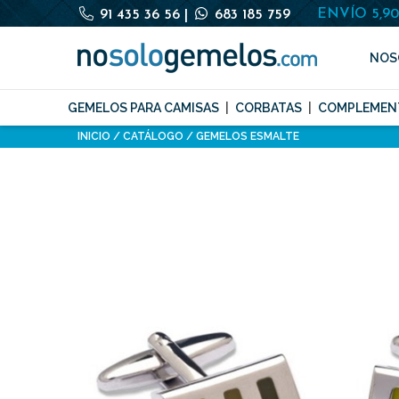
ENVÍO 5,9
91 435 36 56
|
683 185 759
NOS
GEMELOS PARA CAMISAS
CORBATAS
COMPLEMEN
INICIO
CATÁLOGO
GEMELOS ESMALTE