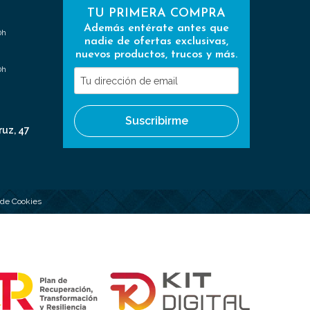
TU PRIMERA COMPRA
Además entérate antes que
0h
nadie de ofertas exclusivas,
nuevos productos, trucos y más.
0h
Tu
dirección
de
Suscribirme
email
ruz, 47
a de Cookies