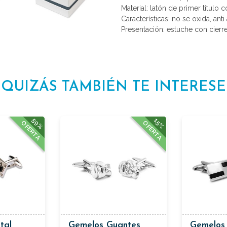
Material: latón de primer titulo 
Características: no se oxida, anti 
Presentación: estuche con cierr
QUIZÁS TAMBIÉN TE INTERESE
59%
15%
OFERTA
OFERTA
tal
Gemelos Guantes
Gemelos