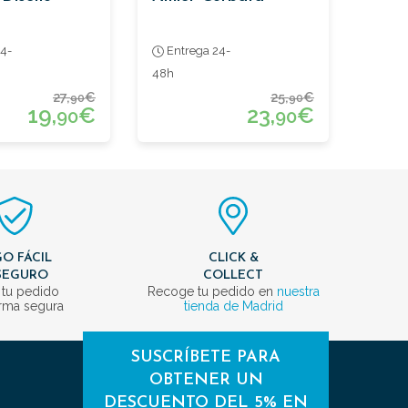
4-
Entrega 24-
48h
27,
€
25,
€
90
90
19,
€
23,
€
90
90
O FÁCIL
CLICK &
SEGURO
COLLECT
 tu pedido
Recoge tu pedido en
nuestra
rma segura
tienda de Madrid
SUSCRÍBETE PARA
OBTENER UN
DESCUENTO DEL 5% EN