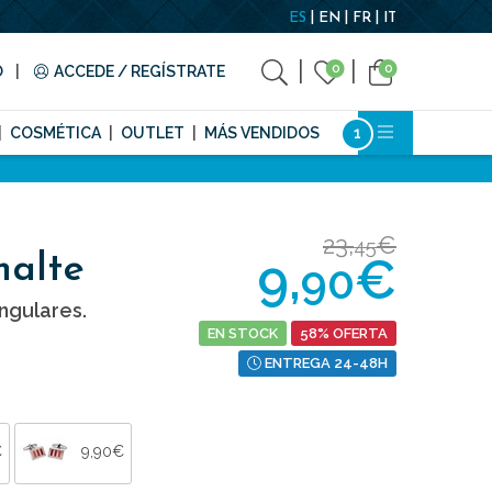
ES
EN
FR
IT
0
0
O
ACCEDE / REGÍSTRATE
COSMÉTICA
OUTLET
MÁS VENDIDOS
23,
€
45
9,
€
malte
90
ngulares.
EN STOCK
58% OFERTA
ENTREGA 24-48H
€
9,90€