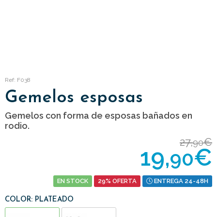
Ref: F038
Gemelos esposas
Gemelos con forma de esposas bañados en
rodio.
27,
€
90
19,
€
90
EN STOCK
29% OFERTA
ENTREGA 24-48H
COLOR: PLATEADO