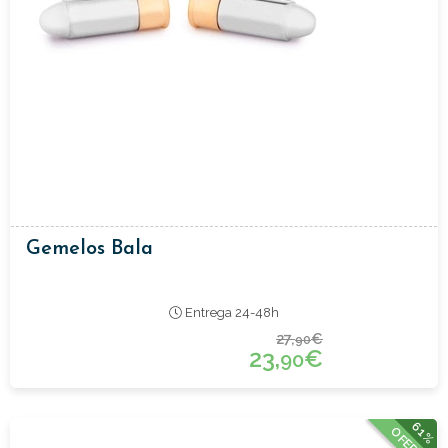
Gemelos Bala
Entrega 24-48h
27,
€
90
23,
€
90
61%
OFERTA