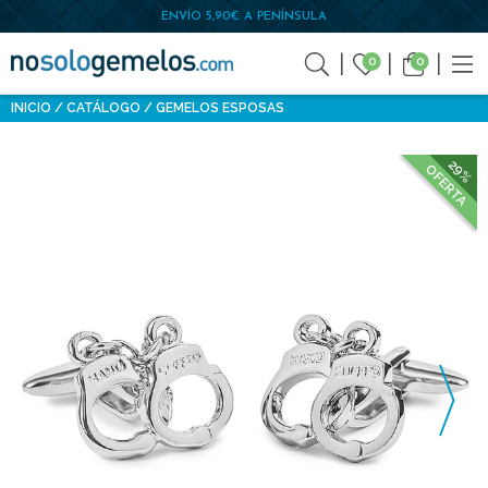
ENVÍO 5,90€ A PENÍNSULA
0
0
INICIO
CATÁLOGO
GEMELOS ESPOSAS
29%
OFERTA