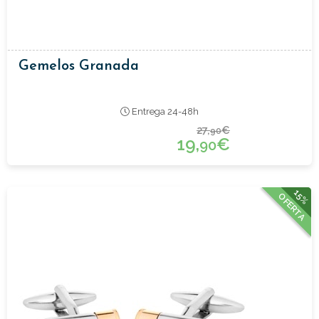
Gemelos Granada
Entrega 24-48h
27,
€
90
19,
€
90
15%
OFERTA