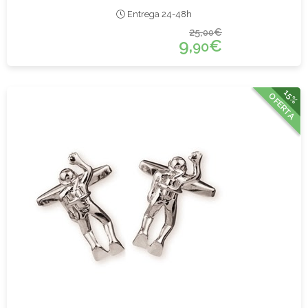
Entrega 24-48h
25,
€
00
9,
€
90
15%
OFERTA