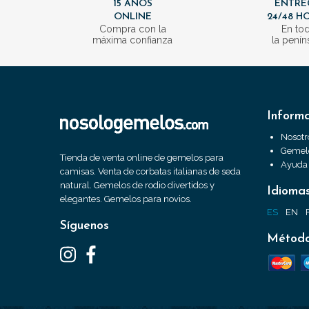
15 AÑOS
ENTRE
ONLINE
24/48 H
Compra con la
En to
máxima confianza
la penín
Inform
Nosotr
Gemelo
Tienda de venta online de gemelos para
Ayuda
camisas. Venta de corbatas italianas de seda
natural. Gemelos de rodio divertidos y
Idioma
elegantes. Gemelos para novios.
ES
EN
Síguenos
Método