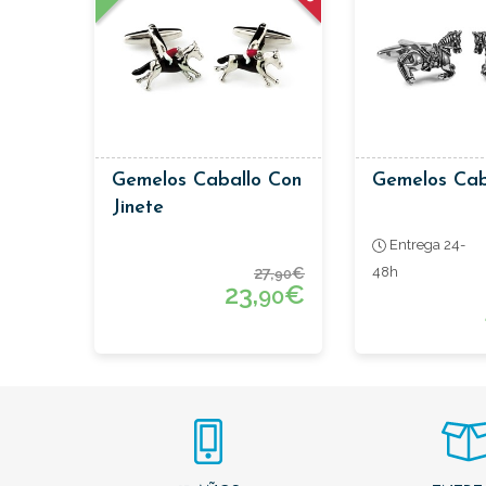
Gemelos Caballo Con
Gemelos Cab
Jinete
Entrega 24-
27,
€
48h
90
23,
€
90