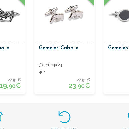
allo
Gemelos Caballo
Gemelos
Entrega 24-
48h
27,
€
27,
€
90
90
19,
€
23,
€
90
90