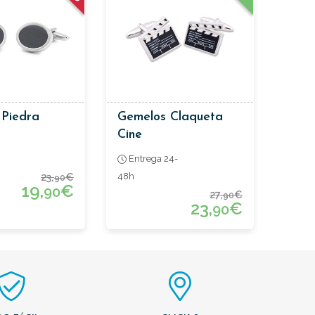
 Piedra
Gemelos Claqueta
Cine
Entrega 24-
23,
€
48h
90
19,
€
90
27,
€
90
23,
€
90