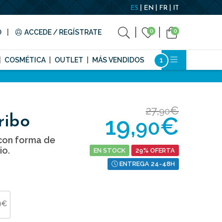
ES
EN
FR
IT
0
0
O
ACCEDE / REGÍSTRATE
COSMÉTICA
OUTLET
MÁS VENDIDOS
27,
€
90
19,
€
ribo
90
con forma de
io.
EN STOCK
29% OFERTA
ENTREGA 24-48H
0€