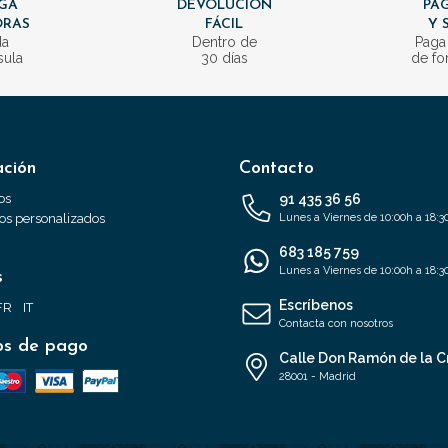
GA
DEVOLUCIÓN
PAG
ORAS
FÁCIL
Y 
da
Dentro de
Paga
sula
30 días
de fo
ación
Contacto
os
91 435 36 56
s personalizados
Lunes a Viernes de 10:00h a 18:3
683 185 759
Lunes a Viernes de 10:00h a 18:3
s
Escríbenos
FR
IT
Contacta con nosotros
s de pago
Calle Don Ramón de la C
28001 - Madrid