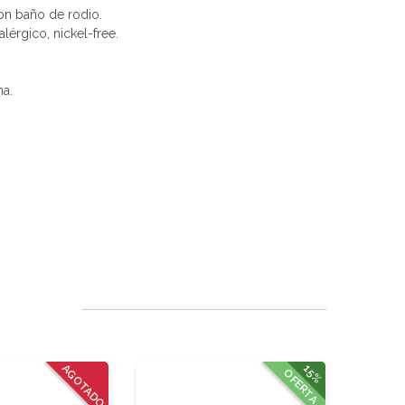
con baño de rodio.
alérgico, nickel-free.
na.
AGOTADO
15%
OFERTA