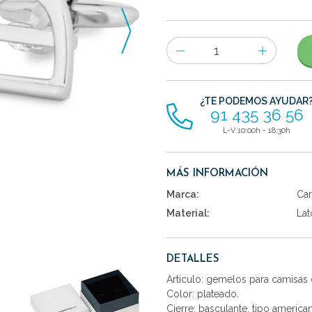
Número
de
artículos
¿TE PODEMOS AYUDAR
91 435 36 56
L-V 10:00h - 18:30h
MÁS INFORMACIÓN
Marca:
Car
Material:
Lat
DETALLES
Articulo: gemelos para camisas 
Color: plateado.
Cierre: basculante, tipo america