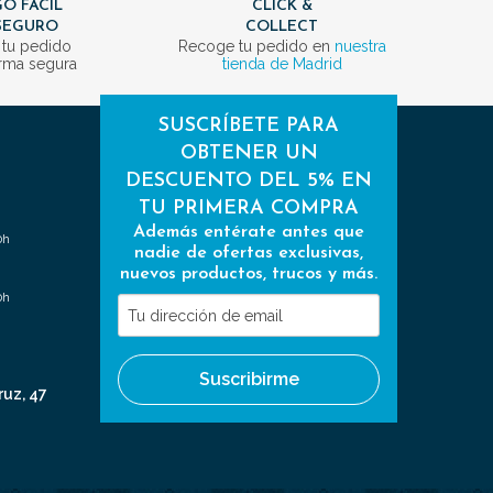
O FÁCIL
CLICK &
SEGURO
COLLECT
 tu pedido
Recoge tu pedido en
nuestra
rma segura
tienda de Madrid
SUSCRÍBETE PARA
OBTENER UN
DESCUENTO DEL 5% EN
TU PRIMERA COMPRA
Además entérate antes que
0h
nadie de ofertas exclusivas,
nuevos productos, trucos y más.
0h
Tu
dirección
de
Suscribirme
email
ruz, 47