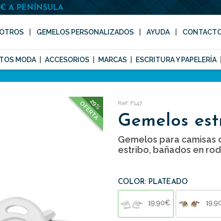
0€ A PENÍNSULA
OTROS
GEMELOS PERSONALIZADOS
AYUDA
CONTACT
TOS MODA
ACCESORIOS
MARCAS
ESCRITURA Y PAPELERÍA
29%
Ref: F147
OFERTA
Gemelos est
Gemelos para camisas 
estribo, bañados en rod
COLOR: PLATEADO
19,90€
19,9