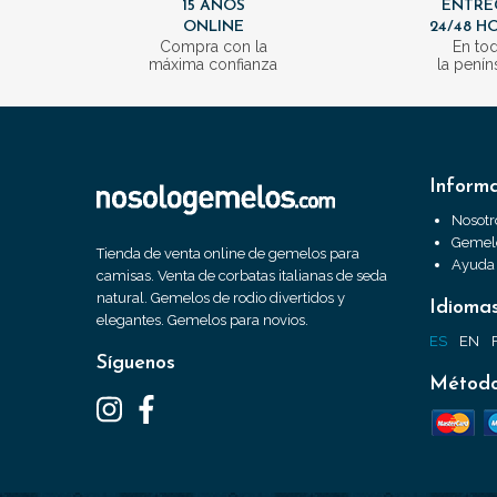
15 AÑOS
ENTRE
ONLINE
24/48 H
Compra con la
En to
máxima confianza
la penín
Inform
Nosotr
Gemelo
Tienda de venta online de gemelos para
Ayuda
camisas. Venta de corbatas italianas de seda
natural. Gemelos de rodio divertidos y
Idioma
elegantes. Gemelos para novios.
ES
EN
Síguenos
Método