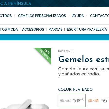
0€ A PENÍNSULA
OTROS
GEMELOS PERSONALIZADOS
AYUDA
CONTACT
TOS MODA
ACCESORIOS
MARCAS
ESCRITURA Y PAPELERÍA
29%
Ref: F397-R
OFERTA
Gemelos est
Gemelos para camisa co
y bañados en rodio.
COLOR: PLATEADO
19,90€
19,9