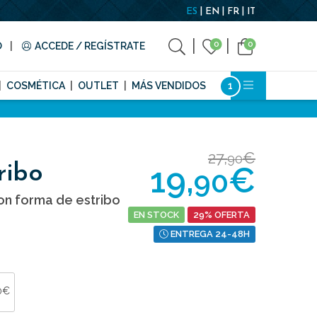
ES
EN
FR
IT
0
0
O
ACCEDE / REGÍSTRATE
COSMÉTICA
OUTLET
MÁS VENDIDOS
27,
€
90
19,
€
ribo
90
n forma de estribo
EN STOCK
29% OFERTA
ENTREGA 24-48H
0€