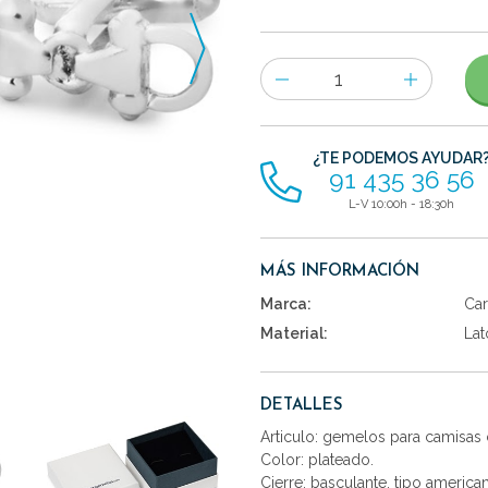
Número
de
artículos
¿TE PODEMOS AYUDAR
91 435 36 56
L-V 10:00h - 18:30h
MÁS INFORMACIÓN
Marca:
Car
Material:
Lat
DETALLES
Articulo: gemelos para camisas 
Color: plateado.
Cierre: basculante, tipo america