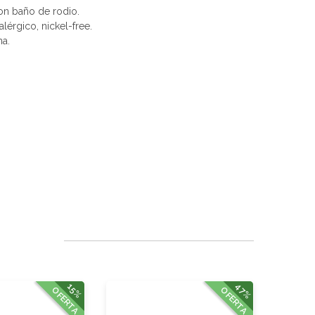
con baño de rodio.
alérgico, nickel-free.
na.
47%
15%
OFERTA
OFERTA