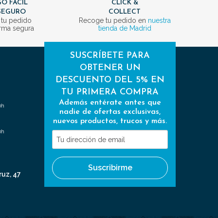
O FÁCIL
CLICK &
SEGURO
COLLECT
 tu pedido
Recoge tu pedido en
nuestra
rma segura
tienda de Madrid
SUSCRÍBETE PARA
OBTENER UN
DESCUENTO DEL 5% EN
TU PRIMERA COMPRA
Además entérate antes que
0h
nadie de ofertas exclusivas,
nuevos productos, trucos y más.
0h
Tu
dirección
de
Suscribirme
email
ruz, 47