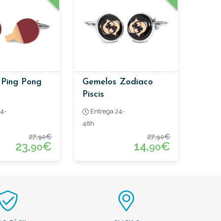
 Ping Pong
Gemelos Zodiaco
Piscis
4-
Entrega 24-
48h
27,
€
27,
€
90
90
23,
€
14,
€
90
90