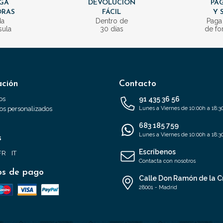
GA
DEVOLUCIÓN
PAG
ORAS
FÁCIL
Y 
da
Dentro de
Paga
sula
30 días
de fo
ación
Contacto
os
91 435 36 56
s personalizados
Lunes a Viernes de 10:00h a 18:3
683 185 759
Lunes a Viernes de 10:00h a 18:3
s
Escríbenos
FR
IT
Contacta con nosotros
s de pago
Calle Don Ramón de la C
28001 - Madrid