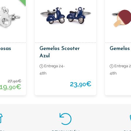
osas
Gemelos Scooter
Gemelos
Azul
Entrega 24-
Entrega 2
48h
48h
27,
€
90
23,
€
90
19,
€
90