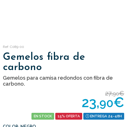
Ref: C089-00
Gemelos fibra de
carbono
Gemelos para camisa redondos con fibra de
carbono.
27,
€
90
23,
€
90
EN STOCK
15% OFERTA
ENTREGA 24-48H