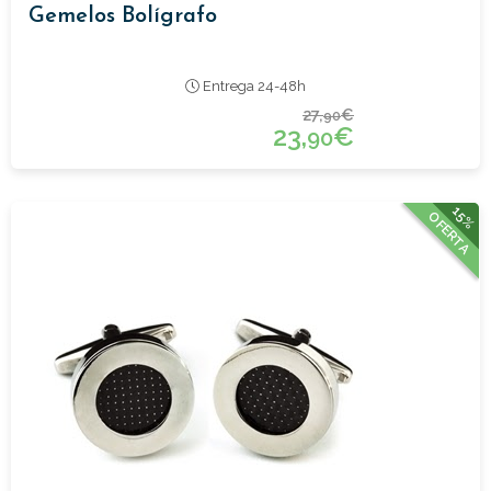
Gemelos Bolígrafo
Entrega 24-48h
27,
€
90
23,
€
90
15%
OFERTA