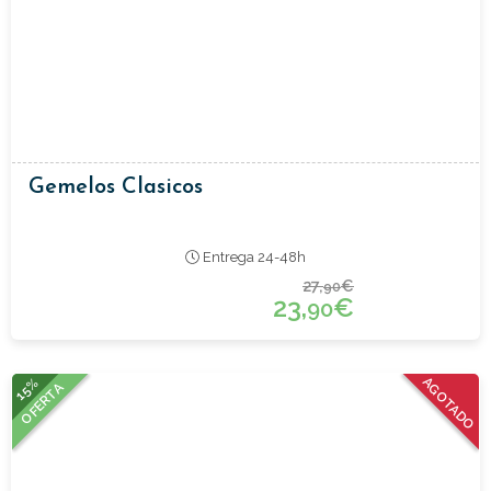
Gemelos Clasicos
Entrega 24-48h
27,
€
90
23,
€
90
15%
AGOTADO
OFERTA