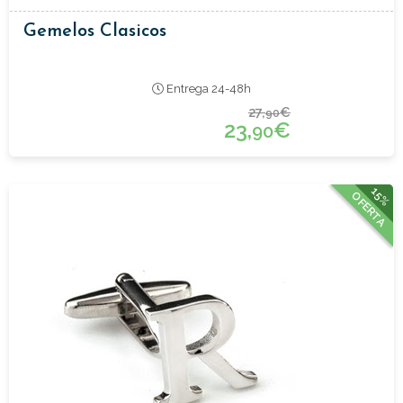
Gemelos Clasicos
Entrega 24-48h
27,
€
90
23,
€
90
15%
OFERTA