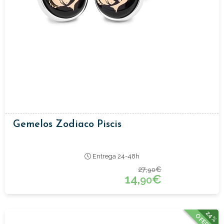
Gemelos Zodiaco Piscis
Entrega 24-48h
27,
€
90
14,
€
90
24%
OFERTA