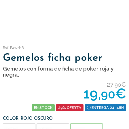
Ref: F237-NR
Gemelos ficha poker
Gemelos con forma de ficha de poker roja y
negra.
27,
€
90
19,
€
90
EN STOCK
29% OFERTA
ENTREGA 24-48H
COLOR: ROJO OSCURO