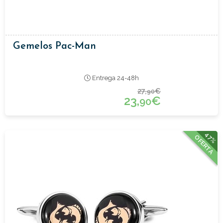
Gemelos Pac-Man
Entrega 24-48h
27,
€
90
23,
€
90
47%
OFERTA