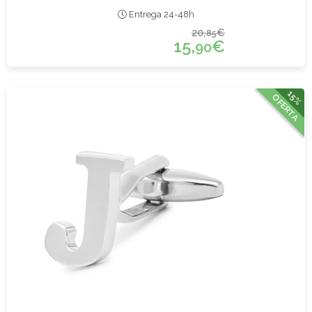
Entrega 24-48h
20,
€
85
15,
€
90
15%
OFERTA