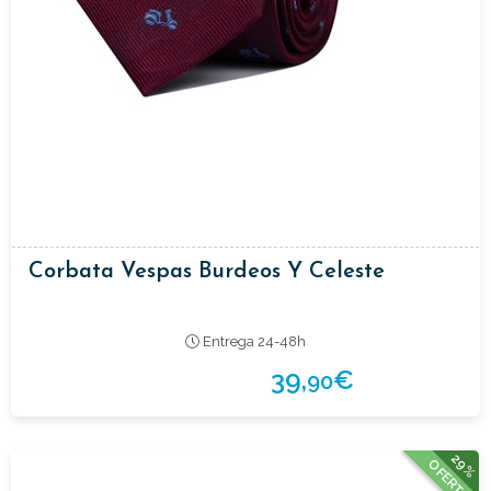
Corbata Vespas Burdeos Y Celeste
Entrega 24-48h
39,
€
90
29%
OFERTA