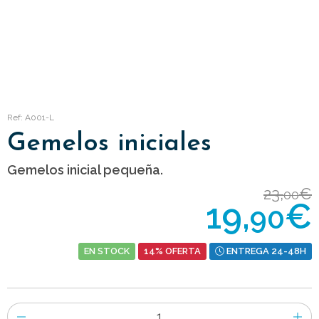
Ref: A001-L
Gemelos iniciales
Gemelos inicial pequeña.
23,
€
00
19,
€
90
EN STOCK
14% OFERTA
ENTREGA 24-48H
Número