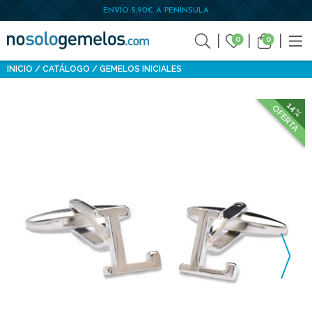
ENVÍO 5,90€ A PENÍNSULA
0
0
INICIO
CATÁLOGO
GEMELOS INICIALES
14%
OFERTA