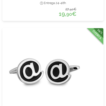
Entrega 24-48h
27,
€
90
19,
€
90
29%
OFERTA