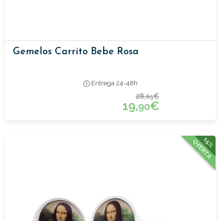
Gemelos Carrito Bebe Rosa
Entrega 24-48h
28,
€
65
19,
€
90
15%
OFERTA