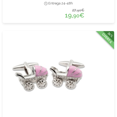
Entrega 24-48h
27,
€
90
19,
€
90
31%
OFERTA