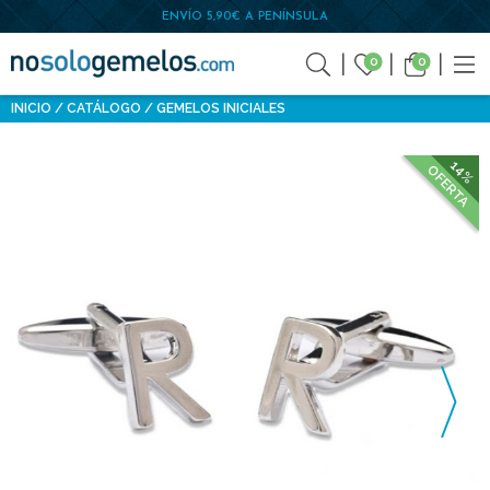
ENVÍO 5,90€ A PENÍNSULA
0
0
INICIO
CATÁLOGO
GEMELOS INICIALES
14%
OFERTA