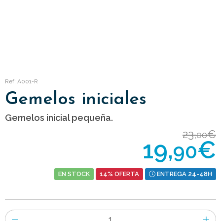
Ref: A001-R
Gemelos iniciales
Gemelos inicial pequeña.
23,
€
00
19,
€
90
EN STOCK
14% OFERTA
ENTREGA 24-48H
Número