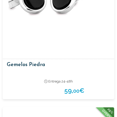
Gemelos Piedra
Entrega 24-48h
59,
€
00
29%
OFERTA