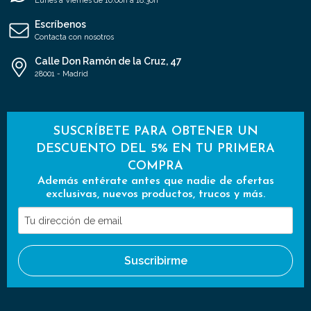
Lunes a Viernes de 10:00h a 18:30h
Escríbenos
Contacta con nosotros
Calle Don Ramón de la Cruz, 47
28001 - Madrid
SUSCRÍBETE PARA OBTENER UN
DESCUENTO DEL 5% EN TU PRIMERA
COMPRA
Además entérate antes que nadie de ofertas
exclusivas, nuevos productos, trucos y más.
Tu
dirección
de
Suscribirme
email