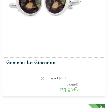
Gemelos La Gioconda
Entrega 24-48h
27,
€
90
23,
€
90
15%