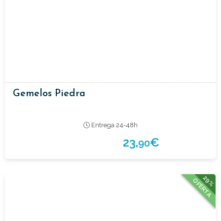
Gemelos Piedra
Entrega 24-48h
23,
€
90
29%
OFERTA