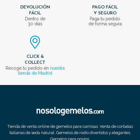
DEVOLUCIÓN
PAGO FÁCIL
FÁCIL
Y SEGURO
Dentro de
Paga tu pedido
30 días
de forma segura
CLICK &
COLLECT
Recoge tu pedido en
nuestra
tienda de Madrid
Tienda de venta online de gemelos para camisas. Venta de corbatas
italianas de seda natural. Gemelos de rodio divertidos y elegantes.
Gemelos para novios.