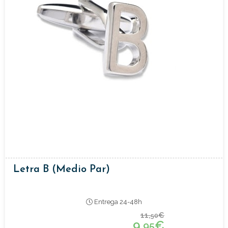
Letra B (medio Par)
Entrega 24-48h
11,
€
50
9,
€
95