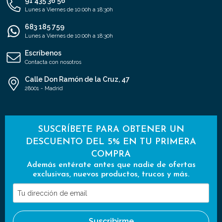
91 435 36 56
Lunes a Viernes de 10:00h a 18:30h
683 185 759
Lunes a Viernes de 10:00h a 18:30h
Escríbenos
Contacta con nosotros
Calle Don Ramón de la Cruz, 47
28001 - Madrid
SUSCRÍBETE PARA OBTENER UN
DESCUENTO DEL 5% EN TU PRIMERA
COMPRA
Además entérate antes que nadie de ofertas
exclusivas, nuevos productos, trucos y más.
Tu
dirección
de
Suscribirme