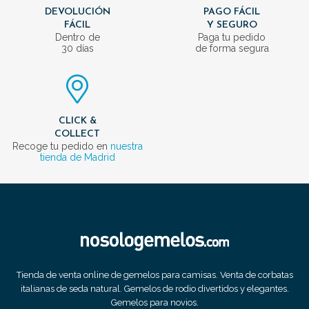
DEVOLUCIÓN
PAGO FÁCIL
FÁCIL
Y SEGURO
Dentro de
Paga tu pedido
30 días
de forma segura
CLICK &
COLLECT
Recoge tu pedido en
nuestra
tienda de Madrid
Tienda de venta online de gemelos para camisas. Venta de corbatas
italianas de seda natural. Gemelos de rodio divertidos y elegantes.
Gemelos para novios.