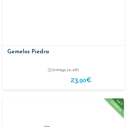
Gemelos Piedra
Entrega 24-48h
23,
€
90
14%
OFERTA