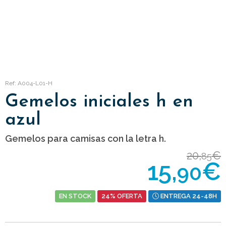
Ref: A004-L01-H
Gemelos iniciales h en
azul
Gemelos para camisas con la letra h.
20,
€
85
15,
€
90
EN STOCK
24% OFERTA
ENTREGA 24-48H