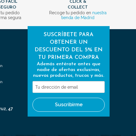
O FÁCIL
CLICK &
SEGURO
COLLECT
 tu pedido
Recoge tu pedido en
nuestra
rma segura
tienda de Madrid
SUSCRÍBETE PARA
OBTENER UN
DESCUENTO DEL 5% EN
TU PRIMERA COMPRA
Además entérate antes que
0h
nadie de ofertas exclusivas,
nuevos productos, trucos y más.
0h
Tu
dirección
de
Suscribirme
email
ruz, 47