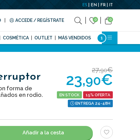
ES
EN
FR
IT
0
0
O
ACCEDE / REGÍSTRATE
COSMÉTICA
OUTLET
MÁS VENDIDOS
27,
€
90
23,
€
erruptor
90
on forma de
añados en rodio.
EN STOCK
15% OFERTA
ENTREGA 24-48H
Añadir a la cesta