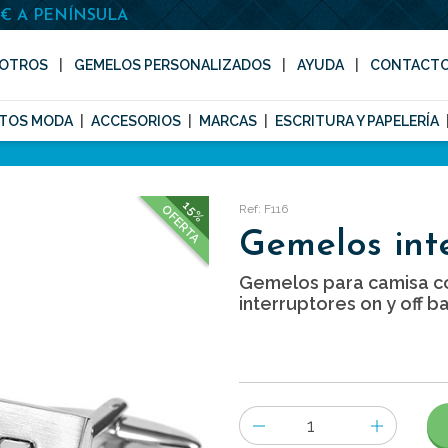
0€ A PENÍNSULA
OTROS
GEMELOS PERSONALIZADOS
AYUDA
CONTACT
TOS MODA
ACCESORIOS
MARCAS
ESCRITURA Y PAPELERÍA
15%
Ref: F116
OFERTA
Gemelos int
Gemelos para camisa c
interruptores on y off b
Número
de