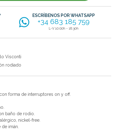
?
ESCRÍBENOS POR WHATSAPP
+34 683 185 759
L-V 10:00h - 18:30h
lo Visconti
ón rodiado
con forma de interruptores on y off.
no.
con baño de rodio.
alérgico, nickel-free.
e de imán.