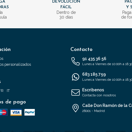
GA
DEVOLUCIÓN
PAG
ORAS
FÁCIL
Y 
da
Dentro de
Paga
sula
30 días
de fo
ación
Contacto
os
91 435 36 56
s personalizados
Lunes a Viernes de 10:00h a 18:3
683 185 759
Lunes a Viernes de 10:00h a 18:3
s
Escríbenos
FR
IT
Contacta con nosotros
s de pago
Calle Don Ramón de la C
28001 - Madrid