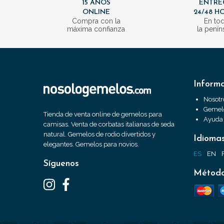
15 AÑOS
ENTRE
ONLINE
24/48 H
Compra con la
En to
máxima confianza
la penín
Inform
Nosotr
Gemelo
Tienda de venta online de gemelos para
Ayuda
camisas. Venta de corbatas italianas de seda
natural. Gemelos de rodio divertidos y
Idioma
elegantes. Gemelos para novios.
ES
EN
Síguenos
Método