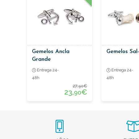
Gemelos Ancla
Gemelos Sal-
Grande
Entrega 24-
Entrega 24-
48h
48h
27,
€
90
23,
€
90