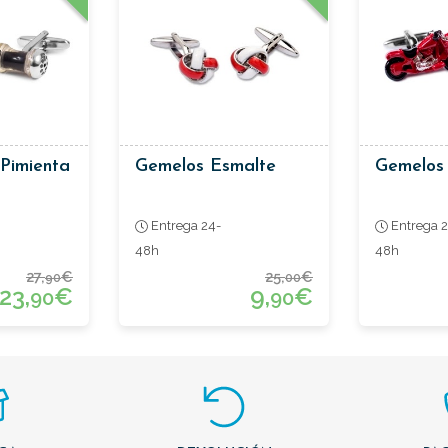
Pimienta
Gemelos Esmalte
Gemelos
Entrega 24-
Entrega 2
48h
48h
27,
€
25,
€
90
00
23,
€
9,
€
90
90