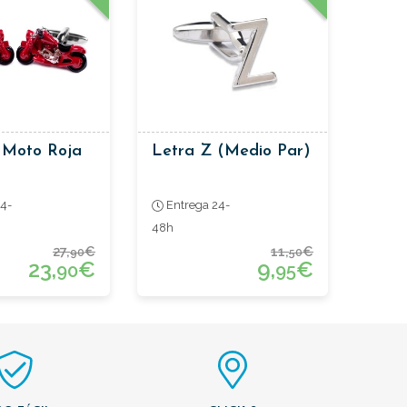
 Moto Roja
Letra Z (medio Par)
4-
Entrega 24-
48h
27,
€
11,
€
90
50
23,
€
9,
€
90
95