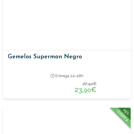
Gemelos Superman Negro
Entrega 24-48h
27,
€
90
23,
€
90
15%
OFERTA