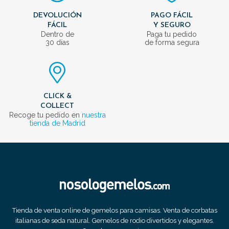
DEVOLUCIÓN
PAGO FÁCIL
FÁCIL
Y SEGURO
Dentro de
Paga tu pedido
30 días
de forma segura
CLICK &
COLLECT
Recoge tu pedido en
nuestra
tienda de Madrid
Tienda de venta online de gemelos para camisas. Venta de corbatas
italianas de seda natural. Gemelos de rodio divertidos y elegantes.