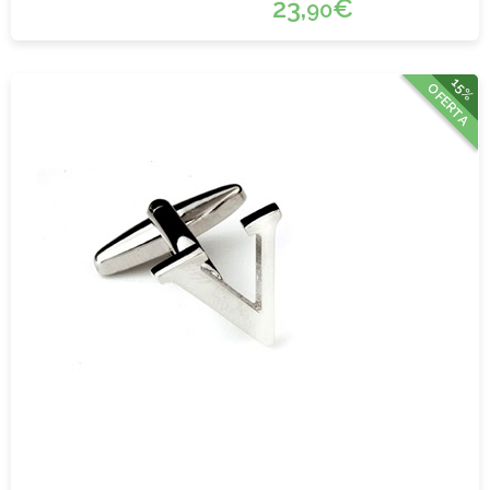
23,
€
90
15%
OFERTA