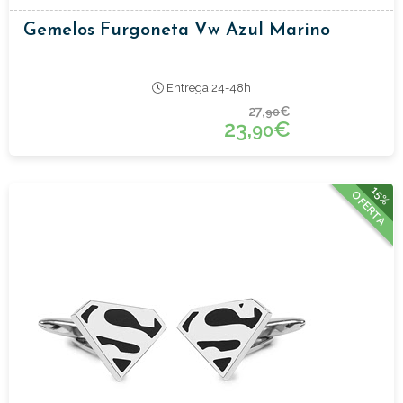
Gemelos Furgoneta Vw Azul Marino
Entrega 24-48h
27,
€
90
23,
€
90
15%
OFERTA