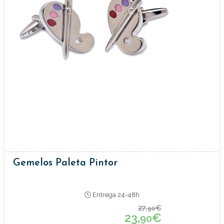
Gemelos Paleta Pintor
Entrega 24-48h
27,
€
90
23,
€
90