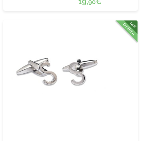
19,
€
90
14%
OFERTA