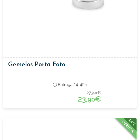
Gemelos Porta Foto
Entrega 24-48h
27,
€
90
23,
€
90
14%
OFERTA