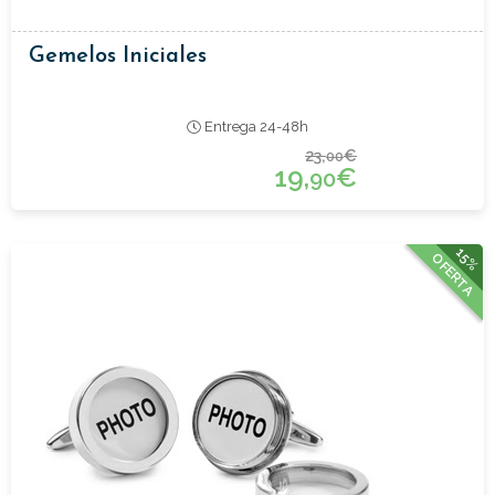
Gemelos Iniciales
Entrega 24-48h
23,
€
00
19,
€
90
15%
OFERTA