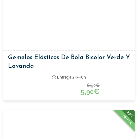
Gemelos Elásticos De Bola Bicolor Verde Y
Lavanda
Entrega 24-48h
8,
€
90
5,
€
90
29%
OFERTA