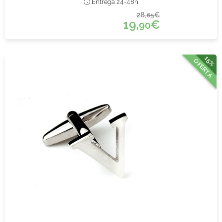
Entrega 24-48h
28,
€
65
19,
€
90
15%
OFERTA