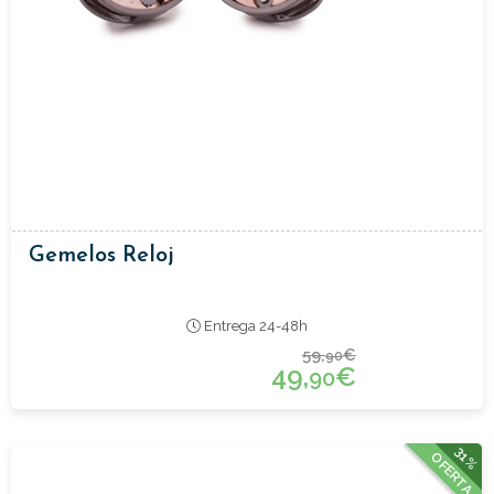
Gemelos Reloj
Entrega 24-48h
59,
€
90
49,
€
90
31%
OFERTA