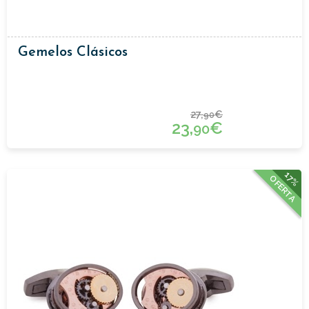
Gemelos Clásicos
27,
€
90
23,
€
90
17%
OFERTA