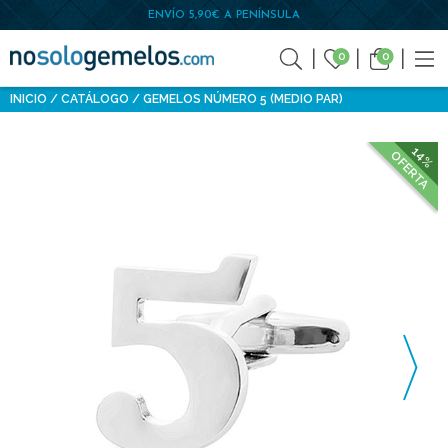
ENVÍO 5,90€ A PENÍNSULA
0
0
INICIO
CATÁLOGO
GEMELOS NÚMERO 5 (MEDIO PAR)
14%
OFERTA