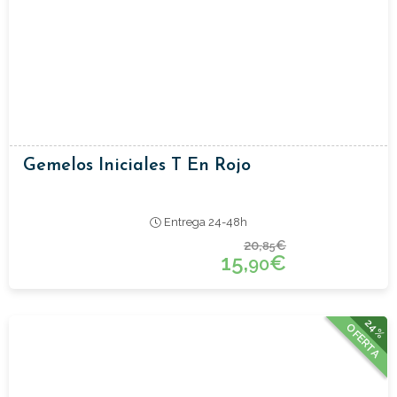
Gemelos Iniciales T En Rojo
Entrega 24-48h
20,
€
85
15,
€
90
24%
OFERTA