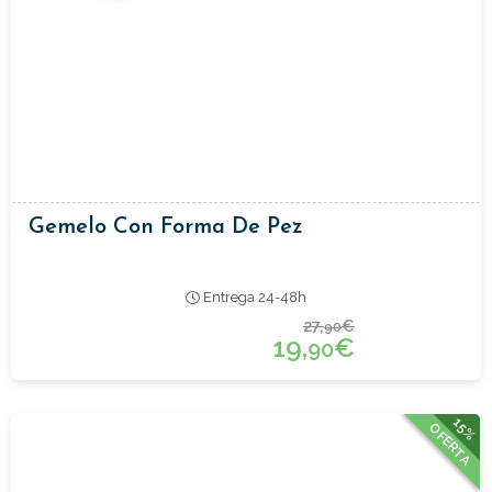
Gemelo Con Forma De Pez
Entrega 24-48h
27,
€
90
19,
€
90
15%
OFERTA