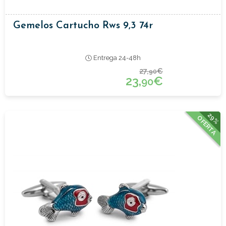
Gemelos Cartucho Rws 9,3 74r
Entrega 24-48h
27,
€
90
23,
€
90
29%
OFERTA