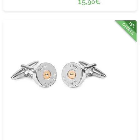
15,
€
90
15%
OFERTA