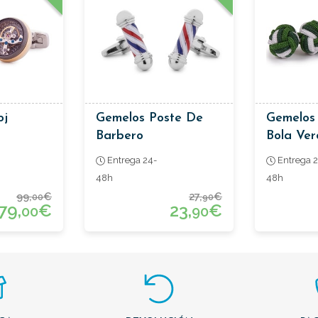
oj
Gemelos Poste De
Gemelos 
Barbero
Bola Ver
Verde Y 
Entrega 24-
Entrega 2
48h
48h
99,
€
27,
€
00
90
79,
€
23,
€
00
90