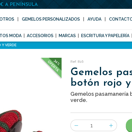
0€ A PENÍNSULA
OTROS
GEMELOS PERSONALIZADOS
AYUDA
CONTACT
TOS MODA
ACCESORIOS
MARCAS
ESCRITURA Y PAPELERÍA
 Y VERDE
34%
Ref: 816
OFERTA
Gemelos pa
botón rojo y
Gemelos pasamanería bo
verde.
Número
de