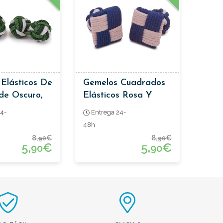
Elásticos De
Gemelos Cuadrados
de Oscuro,
Elásticos Rosa Y
Blanco
Azul
4-
Entrega 24-
48h
8,
€
8,
€
90
90
5,
€
5,
€
90
90