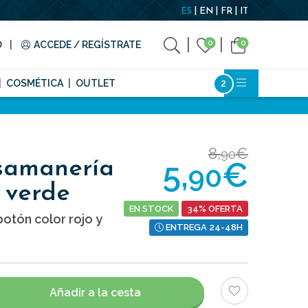
ES
EN
FR
IT
0
0
O
ACCEDE / REGÍSTRATE
COSMÉTICA
OUTLET
8,
€
90
5,
€
samanería
90
 verde
EN STOCK
34% OFERTA
tón color rojo y
ENTREGA 24-48H
Añadir a la cesta