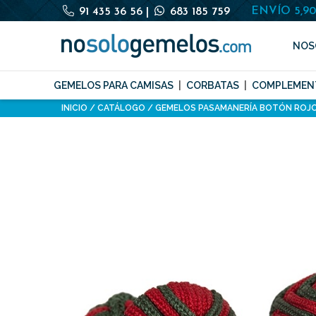
ENVÍO 5,9
91 435 36 56
|
683 185 759
NOS
GEMELOS PARA CAMISAS
CORBATAS
COMPLEMEN
INICIO
CATÁLOGO
GEMELOS PASAMANERÍA BOTÓN ROJO