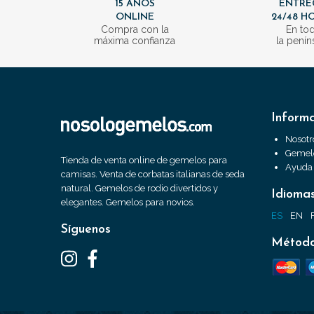
15 AÑOS
ENTRE
ONLINE
24/48 H
Compra con la
En to
máxima confianza
la penín
Inform
Nosotr
Gemelo
Tienda de venta online de gemelos para
Ayuda
camisas. Venta de corbatas italianas de seda
natural. Gemelos de rodio divertidos y
Idioma
elegantes. Gemelos para novios.
ES
EN
Síguenos
Método