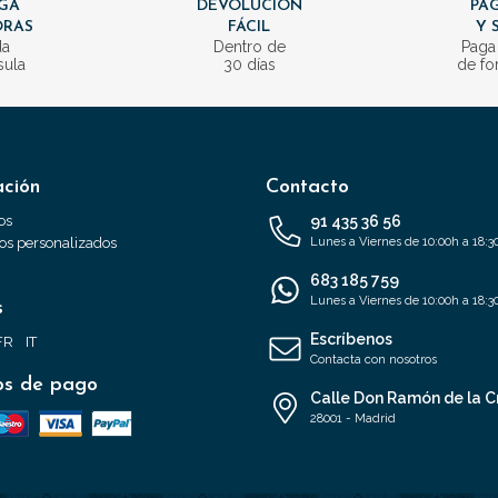
GA
DEVOLUCIÓN
PAG
ORAS
FÁCIL
Y 
da
Dentro de
Paga
sula
30 días
de fo
ación
Contacto
os
91 435 36 56
s personalizados
Lunes a Viernes de 10:00h a 18:3
683 185 759
Lunes a Viernes de 10:00h a 18:3
s
Escríbenos
FR
IT
Contacta con nosotros
s de pago
Calle Don Ramón de la C
28001 - Madrid