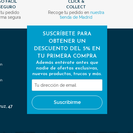
O FÁCIL
CLICK &
SEGURO
COLLECT
 tu pedido
Recoge tu pedido en
nuestra
rma segura
tienda de Madrid
SUSCRÍBETE PARA
OBTENER UN
DESCUENTO DEL 5% EN
TU PRIMERA COMPRA
Además entérate antes que
0h
nadie de ofertas exclusivas,
nuevos productos, trucos y más.
0h
Tu
dirección
de
Suscribirme
email
ruz, 47