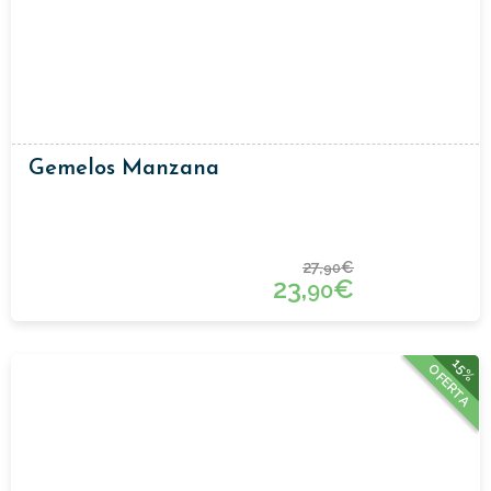
Gemelos Manzana
27,
€
90
23,
€
90
15%
OFERTA