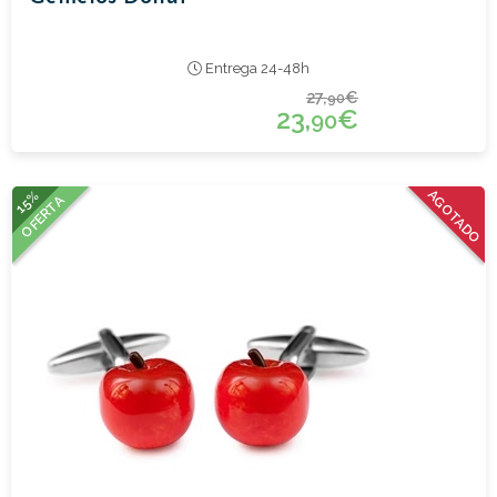
Entrega 24-48h
27,
€
90
23,
€
90
15%
AGOTADO
OFERTA