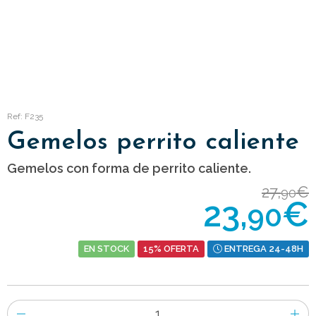
Ref: F235
Gemelos perrito caliente
Gemelos con forma de perrito caliente.
27,
€
90
23,
€
90
EN STOCK
15% OFERTA
ENTREGA 24-48H
Número