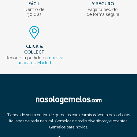
FÁCIL
Y SEGURO
Dentro de
Paga tu pedido
30 días
de forma segura
CLICK &
COLLECT
Recoge tu pedido en
nuestra
tienda de Madrid
Tienda de venta online de gemelos para camisas. Venta de corbatas
italianas de seda natural. Gemelos de rodio divertidos y elegantes.
Gemelos para novios.