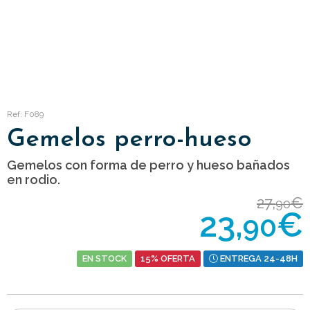
Ref: F089
Gemelos perro-hueso
Gemelos con forma de perro y hueso bañados
en rodio.
27,
€
90
23,
€
90
EN STOCK
15% OFERTA
ENTREGA 24-48H