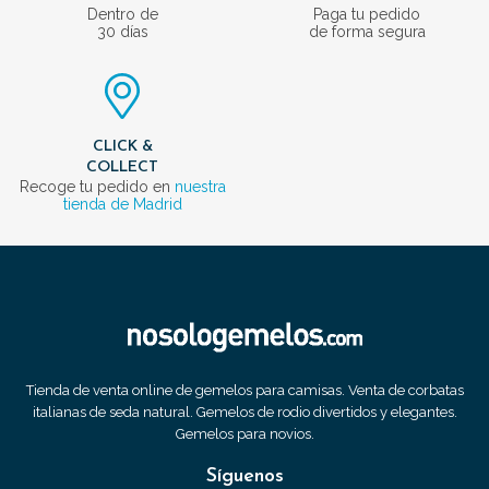
Dentro de
Paga tu pedido
30 días
de forma segura
CLICK &
COLLECT
Recoge tu pedido en
nuestra
tienda de Madrid
Tienda de venta online de gemelos para camisas. Venta de corbatas
italianas de seda natural. Gemelos de rodio divertidos y elegantes.
Gemelos para novios.
Síguenos