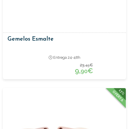
Gemelos Esmalte
Entrega 24-48h
23,
€
45
9,
€
90
17%
OFERTA