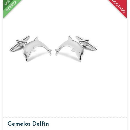
15%
AGOTADO
OFERTA
Gemelos Delfín