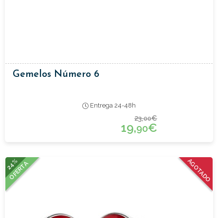
Gemelos Número 6
Entrega 24-48h
23,
€
00
19,
€
90
24%
AGOTADO
OFERTA