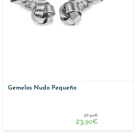
Gemelos Nudo Pequeño
27,
€
90
23,
€
90