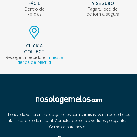
FÁCIL
Y SEGURO
Dentro de
Paga tu pedido
30 días
de forma segura
CLICK &
COLLECT
Recoge tu pedido en
nuestra
tienda de Madrid
Tienda de venta online de gemelos para camisas. Venta de corbatas
italianas de seda natural. Gemelos de rodio divertidos y elegantes.
Gemelos para novios.