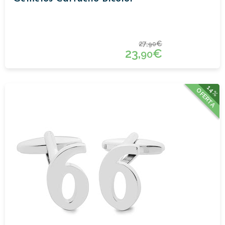
27,
€
90
23,
€
90
14%
OFERTA