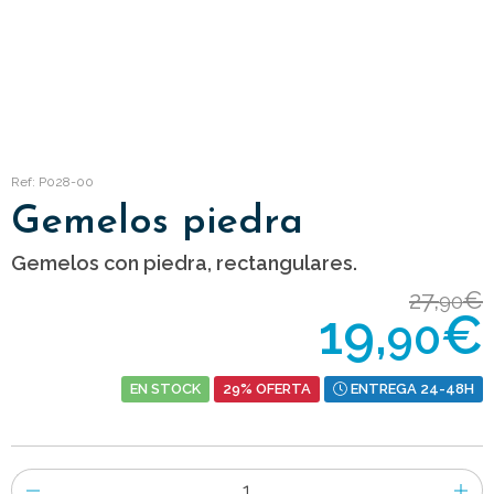
Ref: P028-00
Gemelos piedra
Gemelos con piedra, rectangulares.
27,
€
90
19,
€
90
EN STOCK
29% OFERTA
ENTREGA 24-48H
Número