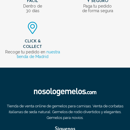
FÁCIL
Y SEGURO
Dentro de
Paga tu pedido
30 días
de forma segura
CLICK &
COLLECT
Recoge tu pedido en
nuestra
tienda de Madrid
Tienda de venta online de gemelos para camisas. Venta de corbatas
italianas de seda natural. Gemelos de rodio divertidos y elegantes.
Gemelos para novios.
Síguenos