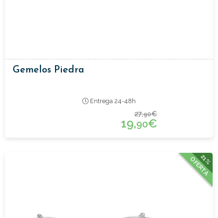
Gemelos Piedra
Entrega 24-48h
27,
€
90
19,
€
90
21%
OFERTA