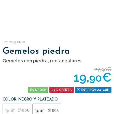
Ref: P045-ONYX
Gemelos piedra
Gemelos con piedra, rectangulares.
27,
€
90
19,
€
90
EN STOCK
29% OFERTA
ENTREGA 24-48H
COLOR: NEGRO Y PLATEADO
19,90€
19,90€