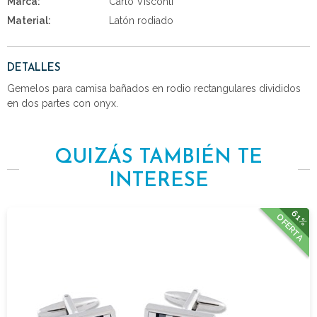
Marca:
Carlo Visconti
Material:
Latón rodiado
DETALLES
Gemelos para camisa bañados en rodio rectangulares divididos
en dos partes con onyx.
QUIZÁS TAMBIÉN TE
INTERESE
61%
OFERTA