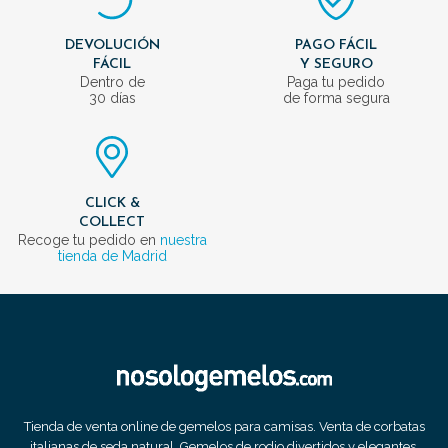
DEVOLUCIÓN
PAGO FÁCIL
FÁCIL
Y SEGURO
Dentro de
Paga tu pedido
30 días
de forma segura
CLICK &
COLLECT
Recoge tu pedido en
nuestra
tienda de Madrid
Tienda de venta online de gemelos para camisas. Venta de corbatas
italianas de seda natural. Gemelos de rodio divertidos y elegantes.