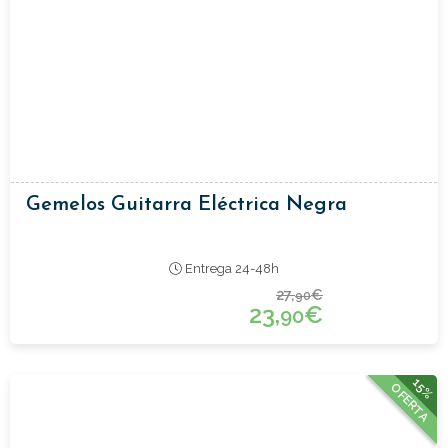
Gemelos Guitarra Eléctrica Negra
Entrega 24-48h
27,
€
90
23,
€
90
15%
OFERTA