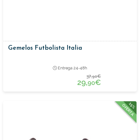
Gemelos Futbolista Italia
Entrega 24-48h
37,
€
90
29,
€
90
15%
OFERTA