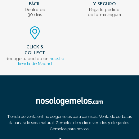
FÁCIL
Y SEGURO
Dentro de
Paga tu pedido
30 días
de forma segura
CLICK &
COLLECT
Recoge tu pedido en
nuestra
tienda de Madrid
Tienda de venta online de gemelos para camisas. Venta de corbatas
italianas de seda natural. Gemelos de rodio divertidos y elegantes.
Gemelos para novios.