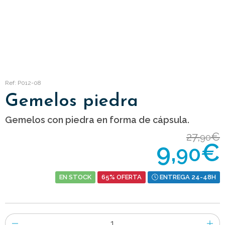
Ref: P012-08
Gemelos piedra
Gemelos con piedra en forma de cápsula.
27,
€
90
9,
€
90
EN STOCK
65% OFERTA
ENTREGA 24-48H
Número