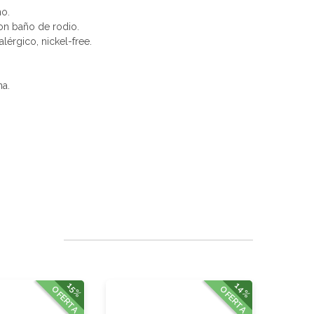
no.
con baño de rodio.
alérgico, nickel-free.
na.
14%
15%
OFERTA
OFERTA