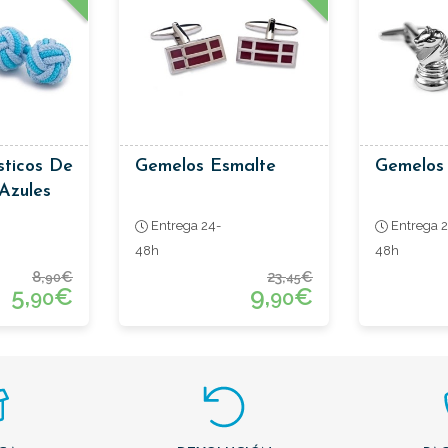
sticos De
Gemelos Esmalte
Gemelos
 Azules
Entrega 24-
Entrega 2
48h
48h
8,
€
23,
€
90
45
5,
€
9,
€
90
90