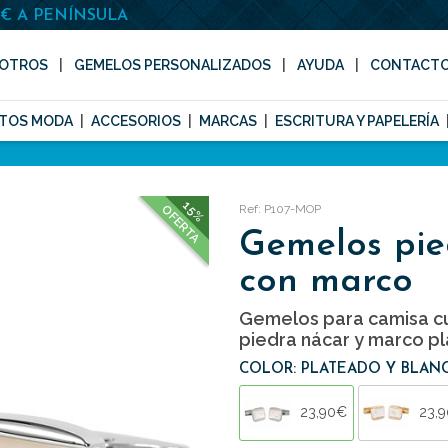
0€ A PENÍNSULA
OTROS
GEMELOS PERSONALIZADOS
AYUDA
CONTACT
TOS MODA
ACCESORIOS
MARCAS
ESCRITURA Y PAPELERÍA
15%
Ref: P107-MOP
OFERTA
Gemelos pie
con marco
Gemelos para camisa c
piedra nácar y marco p
COLOR: PLATEADO Y BLAN
23,90€
23,