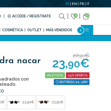
ES
EN
FR
IT
0
0
O
ACCEDE / REGÍSTRATE
COSMÉTICA
OUTLET
MÁS VENDIDOS
27,
€
90
23,
€
dra nacar
90
EN STOCK
15% OFERTA
uadrados con
ENTREGA 24-48H
lateado.
CO
90€
23,90€
23,90€