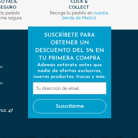
O FÁCIL
CLICK &
SEGURO
COLLECT
 tu pedido
Recoge tu pedido en
nuestra
rma segura
tienda de Madrid
SUSCRÍBETE PARA
OBTENER UN
DESCUENTO DEL 5% EN
TU PRIMERA COMPRA
Además entérate antes que
0h
nadie de ofertas exclusivas,
nuevos productos, trucos y más.
0h
Tu
dirección
de
Suscribirme
email
ruz, 47