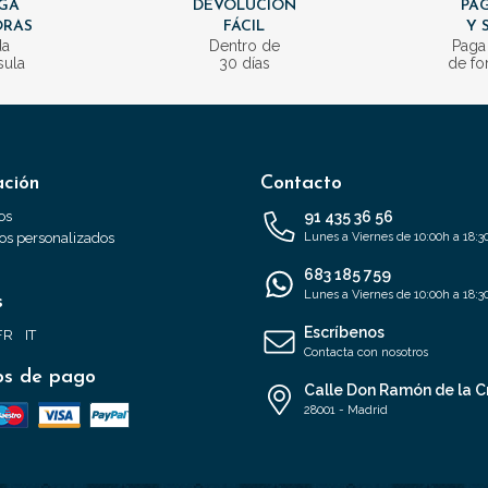
GA
DEVOLUCIÓN
PAG
ORAS
FÁCIL
Y 
da
Dentro de
Paga
sula
30 días
de fo
ación
Contacto
os
91 435 36 56
s personalizados
Lunes a Viernes de 10:00h a 18:3
683 185 759
Lunes a Viernes de 10:00h a 18:3
s
Escríbenos
FR
IT
Contacta con nosotros
s de pago
Calle Don Ramón de la C
28001 - Madrid