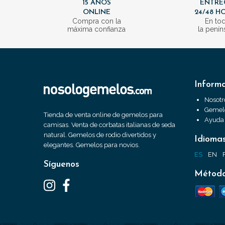
15 AÑOS
ENTRE
ONLINE
24/48 H
Compra con la
En to
máxima confianza
la penín
Inform
Nosotr
Gemelo
Tienda de venta online de gemelos para
Ayuda
camisas. Venta de corbatas italianas de seda
natural. Gemelos de rodio divertidos y
Idioma
elegantes. Gemelos para novios.
ES
EN
Síguenos
Método