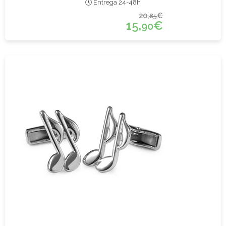
Entrega 24-48h
20,
€
85
15,
€
90