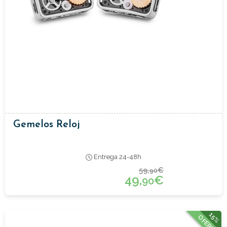
Gemelos Reloj
Entrega 24-48h
59,
€
90
49,
€
90
15%
OFERTA