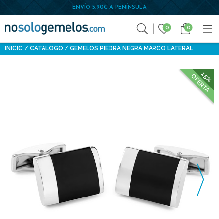
ENVÍO 5,90€ A PENÍNSULA
0
0
INICIO
CATÁLOGO
GEMELOS PIEDRA NEGRA MARCO LATERAL
15%
OFERTA