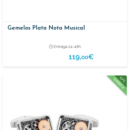
Gemelos Plata Nota Musical
Entrega 24-48h
119,
€
00
17%
OFERTA