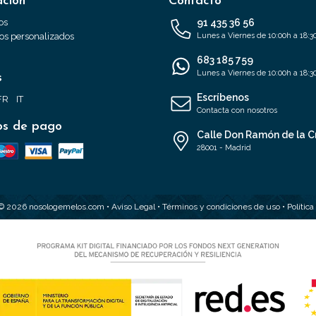
ación
Contacto
os
91 435 36 56
s personalizados
Lunes a Viernes de 10:00h a 18:3
683 185 759
Lunes a Viernes de 10:00h a 18:3
s
Escríbenos
FR
IT
Contacta con nosotros
s de pago
Calle Don Ramón de la C
28001 - Madrid
 © 2026 nosologemelos.com •
Aviso Legal
•
Términos y condiciones de uso
•
Polític