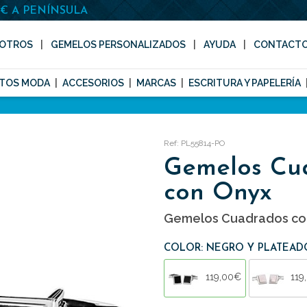
0€ A PENÍNSULA
OTROS
GEMELOS PERSONALIZADOS
AYUDA
CONTACT
TOS MODA
ACCESORIOS
MARCAS
ESCRITURA Y PAPELERÍA
Ref: PL55814-PO
Gemelos Cu
con Onyx
Gemelos Cuadrados co
COLOR: NEGRO Y PLATEAD
119,00€
119