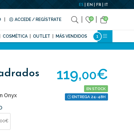
ES
EN
FR
IT
0
0
O
ACCEDE / REGÍSTRATE
COSMÉTICA
OUTLET
MÁS VENDIDOS
119,
€
00
adrados
EN STOCK
n Onyx
ENTREGA 24-48H
O
,00€