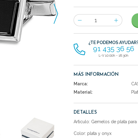
Número
de
artículos
¿TE PODEMOS AYUDAR
91 435 36 56
L-V 10:00h - 18:30h
MÁS INFORMACIÓN
Marca:
CA
Material:
Pla
DETALLES
Articulo: Gemelos de plata par
Color: plata y onyx