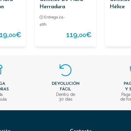
on
Herradura
Hélice
Entrega 24-
48h
19,
€
119,
€
00
00
GA
DEVOLUCIÓN
PAG
ORAS
FÁCIL
Y 
da
Dentro de
Paga
sula
30 días
de fo