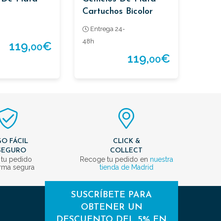
Cartuchos Bicolor
Entrega 24-
48h
119,
€
00
119,
€
00
O FÁCIL
CLICK &
SEGURO
COLLECT
 tu pedido
Recoge tu pedido en
nuestra
rma segura
tienda de Madrid
SUSCRÍBETE PARA
OBTENER UN
DESCUENTO DEL 5% EN