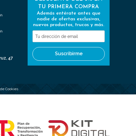
TU PRIMERA COMPRA
Además entérate antes que
0h
nadie de ofertas exclusivas,
nuevos productos, trucos y más.
0h
Tu
dirección
de
Suscribirme
email
ruz, 47
a de Cookies