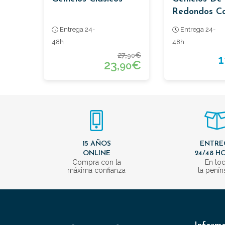
Redondos C
Sodalita
Entrega 24-
Entrega 24-
48h
48h
27,
€
90
1
23,
€
90
15 AÑOS
ENTRE
ONLINE
24/48 H
Compra con la
En to
máxima confianza
la penín