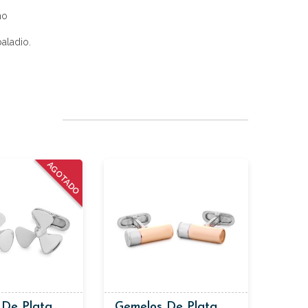
no
paladio.
AGOTADO
 De Plata
Gemelos De Plata