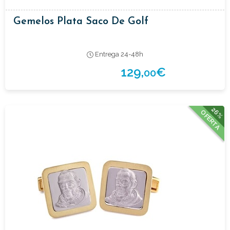
Gemelos Plata Saco De Golf
Entrega 24-48h
129,
€
00
26%
OFERTA