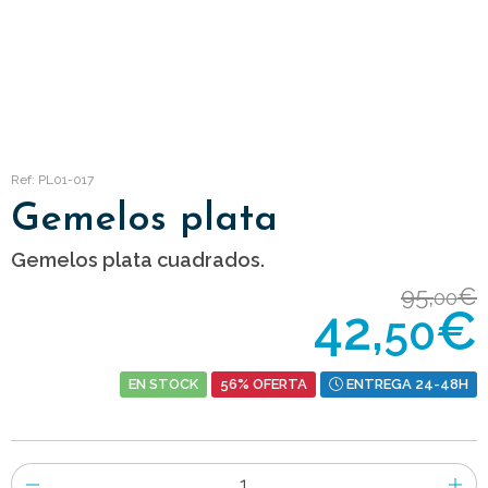
Ref: PL01-017
Gemelos plata
Gemelos plata cuadrados.
95,
€
00
42,
€
50
EN STOCK
56% OFERTA
ENTREGA 24-48H
Número