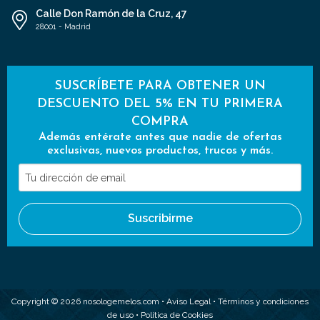
Calle Don Ramón de la Cruz, 47
28001 - Madrid
SUSCRÍBETE PARA OBTENER UN
DESCUENTO DEL 5% EN TU PRIMERA
COMPRA
Además entérate antes que nadie de ofertas
exclusivas, nuevos productos, trucos y más.
Tu
dirección
de
Suscribirme
email
Copyright © 2026 nosologemelos.com •
Aviso Legal
•
Términos y condiciones
de uso
•
Política de Cookies