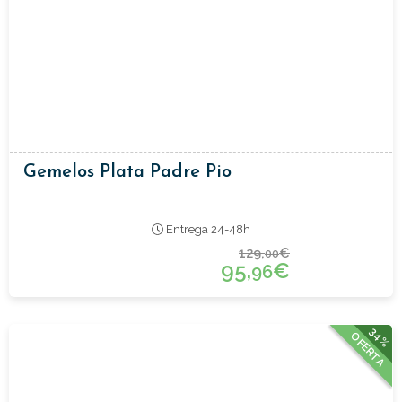
Gemelos Plata Padre Pio
Entrega 24-48h
129,
€
00
95,
€
96
34%
OFERTA