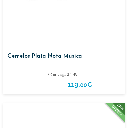
Gemelos Plata Nota Musical
Entrega 24-48h
119,
€
00
56%
OFERTA