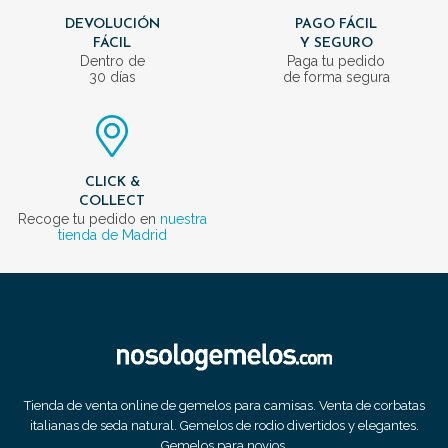
DEVOLUCIÓN
PAGO FÁCIL
FÁCIL
Y SEGURO
Dentro de
Paga tu pedido
30 días
de forma segura
CLICK &
COLLECT
Recoge tu pedido en
nuestra
tienda de Madrid
Tienda de venta online de gemelos para camisas. Venta de corbatas
italianas de seda natural. Gemelos de rodio divertidos y elegantes.
Gemelos para novios.