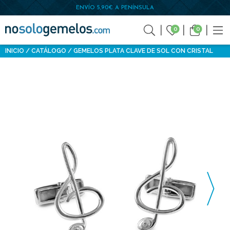
ENVÍO 5,90€ A PENÍNSULA
0
0
INICIO
CATÁLOGO
GEMELOS PLATA CLAVE DE SOL CON CRISTAL