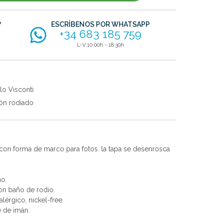
?
ESCRÍBENOS POR WHATSAPP
+34 683 185 759
L-V 10:00h - 18:30h
lo Visconti
ón rodiado
con forma de marco para fotos. la tapa se desenrosca
no.
con baño de rodio.
alérgico, nickel-free.
e de imán.