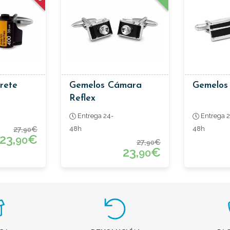
rete
Gemelos Cámara
Gemelos
Reflex
Entrega 24-
Entrega 2
27,
€
48h
48h
90
23,
€
90
27,
€
90
23,
€
90