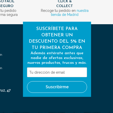
O FÁCIL
CLICK &
SEGURO
COLLECT
 tu pedido
Recoge tu pedido en
nuestra
rma segura
tienda de Madrid
SUSCRÍBETE PARA
OBTENER UN
DESCUENTO DEL 5% EN
TU PRIMERA COMPRA
Además entérate antes que
0h
nadie de ofertas exclusivas,
nuevos productos, trucos y más.
0h
Tu
dirección
de
Suscribirme
email
ruz, 47