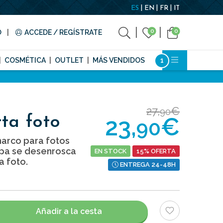
ES
EN
FR
IT
0
0
O
ACCEDE / REGÍSTRATE
COSMÉTICA
OUTLET
MÁS VENDIDOS
27,
€
90
23,
€
ta foto
90
arco para fotos
apa se desenrosca
EN STOCK
15% OFERTA
 foto.
ENTREGA 24-48H
Añadir a la cesta