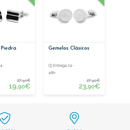
 Piedra
Gemelos Clásicos
4-
Entrega 24-
48h
27,
€
27,
€
90
90
19,
€
23,
€
90
90