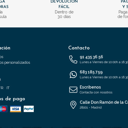
GA
DEVOLUCIÓN
PAG
ORAS
FÁCIL
Y 
da
Dentro de
Paga
sula
30 días
de fo
ación
Contacto
os
91 435 36 56
s personalizados
Lunes a Viernes de 10:00h a 18:3
683 185 759
Lunes a Viernes de 10:00h a 18:3
s
Escríbenos
FR
IT
Contacta con nosotros
s de pago
Calle Don Ramón de la C
28001 - Madrid