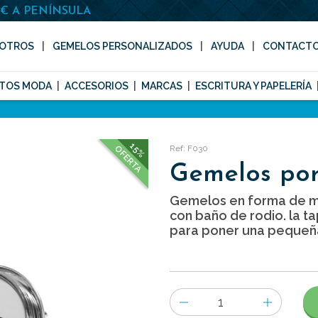
0€ A PENÍNSULA
OTROS
GEMELOS PERSONALIZADOS
AYUDA
CONTACT
TOS MODA
ACCESORIOS
MARCAS
ESCRITURA Y PAPELERÍA
15%
Ref: F030
OFERTA
Gemelos por
Gemelos en forma de m
con baño de rodio. la t
para poner una pequeña
Número
de