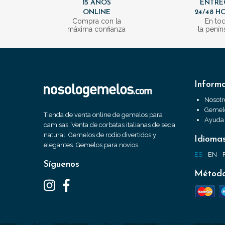
15 AÑOS
ENTRE
ONLINE
24/48 H
Compra con la
En to
máxima confianza
la penín
Inform
Nosotr
Gemelo
Tienda de venta online de gemelos para
Ayuda
camisas. Venta de corbatas italianas de seda
natural. Gemelos de rodio divertidos y
Idioma
elegantes. Gemelos para novios.
ES
EN
Síguenos
Método