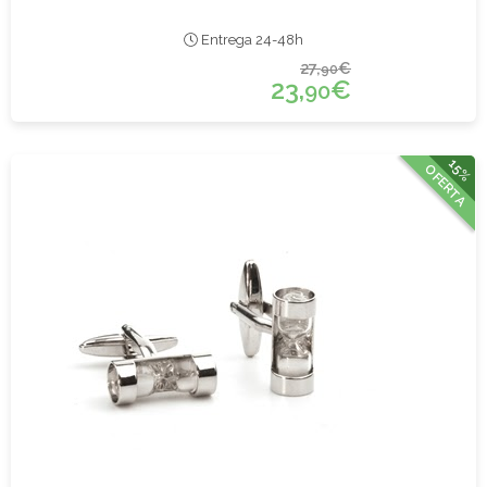
Entrega 24-48h
27,
€
90
23,
€
90
15%
OFERTA