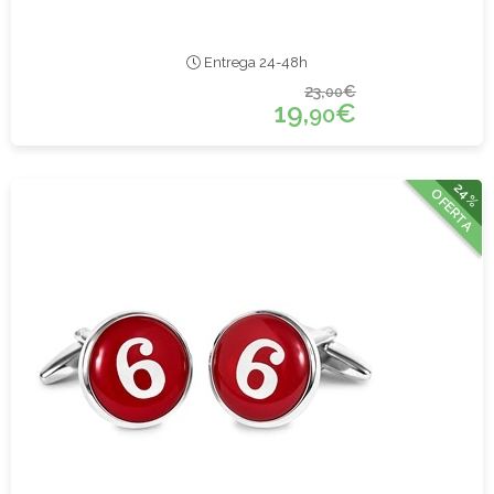
Entrega 24-48h
23,
€
00
19,
€
90
24%
OFERTA