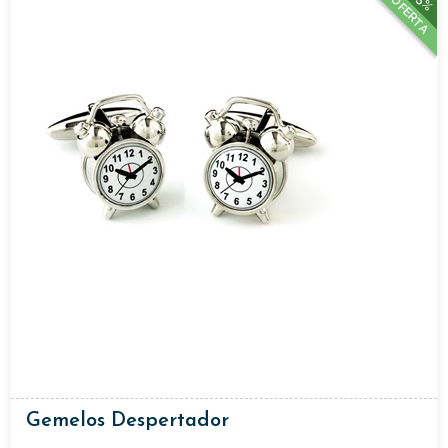
15%
OFERTA
Gemelos Despertador