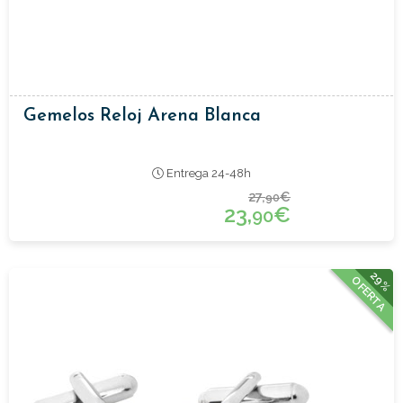
Gemelos Reloj Arena Blanca
Entrega 24-48h
27,
€
90
23,
€
90
29%
OFERTA