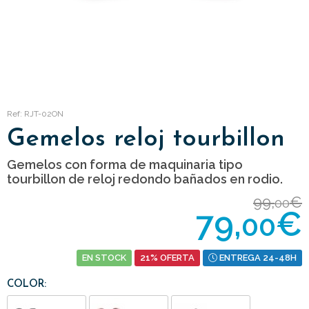
Ref: RJT-02ON
Gemelos reloj tourbillon
Gemelos con forma de maquinaria tipo
tourbillon de reloj redondo bañados en rodio.
99,
€
00
79,
€
00
EN STOCK
21% OFERTA
ENTREGA 24-48H
COLOR: