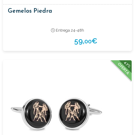
Gemelos Piedra
Entrega 24-48h
59,
€
00
47%
OFERTA