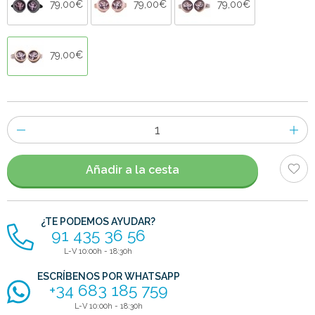
79,00€
79,00€
79,00€
79,00€
Número
de
artículos
Añadir a la cesta
¿TE PODEMOS AYUDAR?
91 435 36 56
L-V 10:00h - 18:30h
ESCRÍBENOS POR WHATSAPP
+34 683 185 759
L-V 10:00h - 18:30h