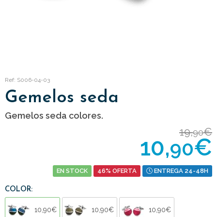
Ref: S006-04-03
Gemelos seda
Gemelos seda colores.
19,
€
90
10,
€
90
EN STOCK
46% OFERTA
ENTREGA 24-48H
COLOR:
10,90€
10,90€
10,90€