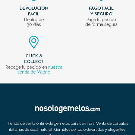
DEVOLUCIÓN
PAGO FÁCIL
FÁCIL
Y SEGURO
Dentro de
Paga tu pedido
30 días
de forma segura
CLICK &
COLLECT
Recoge tu pedido en
nuestra
tienda de Madrid
Tienda de venta online de gemelos para camisas. Venta de corbatas
italianas de seda natural. Gemelos de rodio divertidos y elegantes.