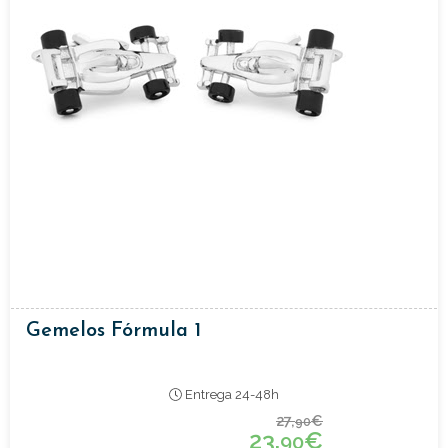
Gemelos Fórmula 1
Entrega 24-48h
27,
€
90
23,
€
90