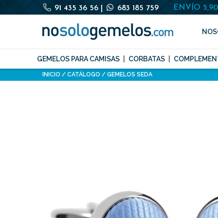
ENVÍO 5,9
91 435 36 56
|
683 185 759
NOS
GEMELOS PARA CAMISAS
CORBATAS
COMPLEMEN
INICIO
CATÁLOGO
GEMELOS SEDA