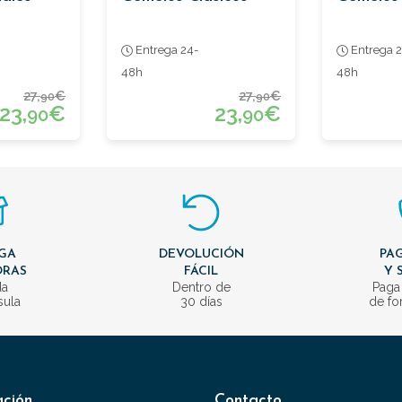
Entrega 24-
Entrega 2
48h
48h
27,
€
27,
€
90
90
23,
€
23,
€
90
90
GA
DEVOLUCIÓN
PAG
ORAS
FÁCIL
Y 
da
Dentro de
Paga
sula
30 días
de fo
ación
Contacto