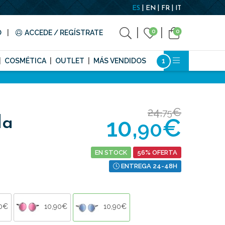
ES
EN
FR
IT
0
0
O
ACCEDE / REGÍSTRATE
COSMÉTICA
OUTLET
MÁS VENDIDOS
24,
€
75
10,
€
da
90
EN STOCK
56% OFERTA
ENTREGA 24-48H
90€
10,90€
10,90€