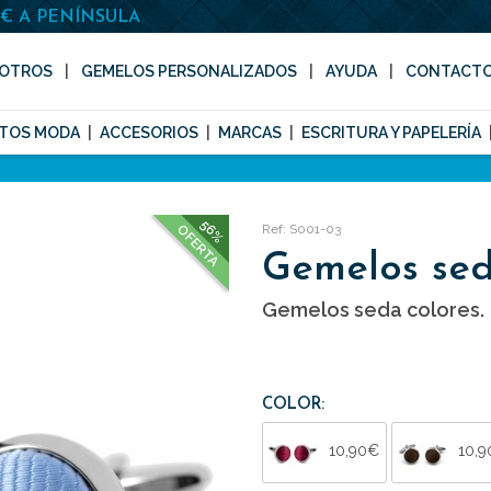
0€ A PENÍNSULA
OTROS
GEMELOS PERSONALIZADOS
AYUDA
CONTACT
TOS MODA
ACCESORIOS
MARCAS
ESCRITURA Y PAPELERÍA
56%
Ref: S001-03
OFERTA
Gemelos se
Gemelos seda colores.
COLOR:
10,90€
10,