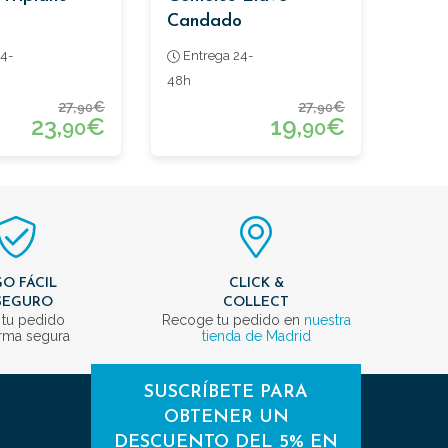
Candado
4-
Entrega 24-
48h
27,
€
27,
€
90
90
23,
€
19,
€
90
90
O FÁCIL
CLICK &
SEGURO
COLLECT
 tu pedido
Recoge tu pedido en
nuestra
rma segura
tienda de Madrid
SUSCRÍBETE PARA
OBTENER UN
DESCUENTO DEL 5% EN