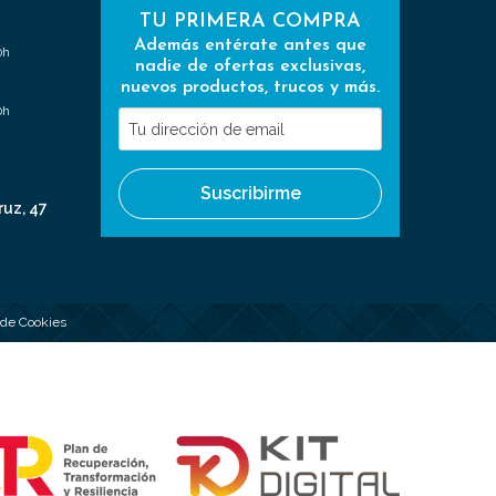
TU PRIMERA COMPRA
Además entérate antes que
0h
nadie de ofertas exclusivas,
nuevos productos, trucos y más.
0h
Tu
dirección
de
Suscribirme
email
ruz, 47
a de Cookies