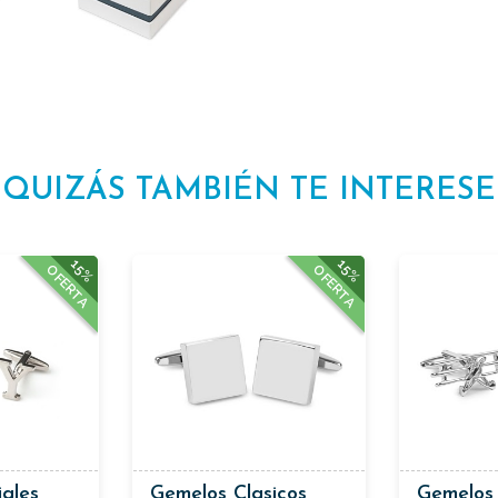
QUIZÁS TAMBIÉN TE INTERESE
15%
15%
OFERTA
OFERTA
iales
Gemelos Clasicos
Gemelos 