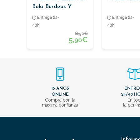
Bola Burdeos Y
Celeste
Entrega 24-
Entrega 24-
48h
48h
8,
€
90
5,
€
90
15 AÑOS
ENTRE
ONLINE
24/48 H
Compra con la
En to
máxima confianza
la penín
Inform