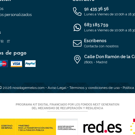
os
91 435 36 56
s personalizados
Lunes a Viernes de 10:00h a 18:3
683 185 759
Lunes a Viernes de 10:00h a 18:3
s
Escríbenos
FR
IT
Contacta con nosotros
s de pago
Calle Don Ramón de la C
28001 - Madrid
 © 2026 nosologemelos.com •
Aviso Legal
•
Términos y condiciones de uso
•
Polític