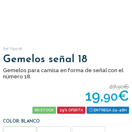
Ref: F415-18
Gemelos señal 18
Gemelos para camisa en forma de señal con el
número 18.
27,
€
90
19,
€
90
EN STOCK
29% OFERTA
ENTREGA 24-48H
COLOR: BLANCO