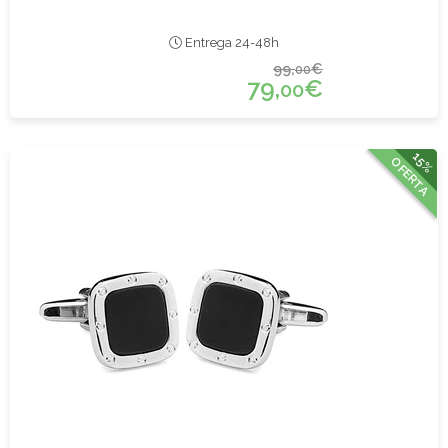
Entrega 24-48h
99,
€
00
79,
€
00
15%
OFERTA