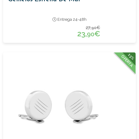
Entrega 24-48h
27,
€
90
23,
€
90
13%
OFERTA