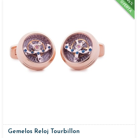
21%
OFERTA
Gemelos Reloj Tourbillon