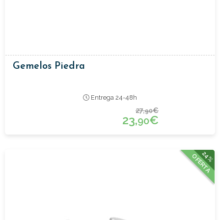
Gemelos Piedra
Entrega 24-48h
27,
€
90
23,
€
90
24%
OFERTA