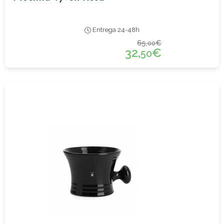
Entrega 24-48h
65,
€
00
32,
€
50