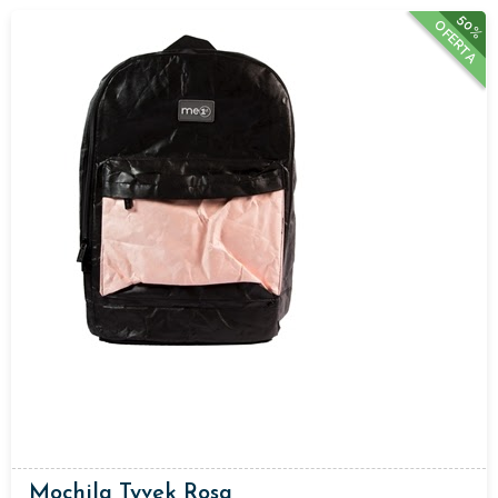
50%
OFERTA
Mochila Tyvek Rosa