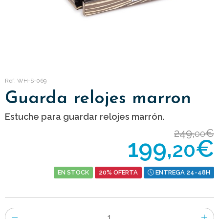
Ref: WH-S-069
Guarda relojes marron
Estuche para guardar relojes marrón.
249,
€
00
199,
€
20
EN STOCK
20% OFERTA
ENTREGA 24-48H
Número