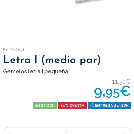
Ref: A001-L1
Letra l (medio par)
Gemelos letra l pequeña.
11,
€
50
9,
€
95
EN STOCK
14% OFERTA
ENTREGA 24-48H
Número