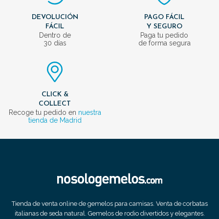
DEVOLUCIÓN
PAGO FÁCIL
FÁCIL
Y SEGURO
Dentro de
Paga tu pedido
30 días
de forma segura
CLICK &
COLLECT
Recoge tu pedido en
nuestra
tienda de Madrid
Tienda de venta online de gemelos para camisas. Venta de corbatas
italianas de seda natural. Gemelos de rodio divertidos y elegantes.