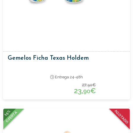
Gemelos Ficha Texas Holdem
Entrega 24-48h
27,
€
90
23,
€
90
15%
AGOTADO
OFERTA