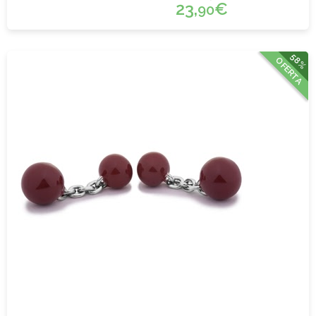
23,
€
90
58%
OFERTA