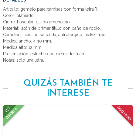
DETALLES
Articulo: gemelo para camisas con forma letra "l".
Color: plateado.
Cierre: basculante, tipo americano.
Material: latón de primer titulo con baño de rodio.
Características: no se oxida, anti alérgico, nickel-free.
Medida ancho: 4-10 mm.
Medida alto: 12 mm.
Presentación: estuche con cierre de imán.
Notas: solo una letra.
QUIZÁS TAMBIÉN TE
INTERESE
15%
AGOTADO
OFERTA