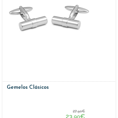
Gemelos Clásicos
27,
€
90
23,
€
90