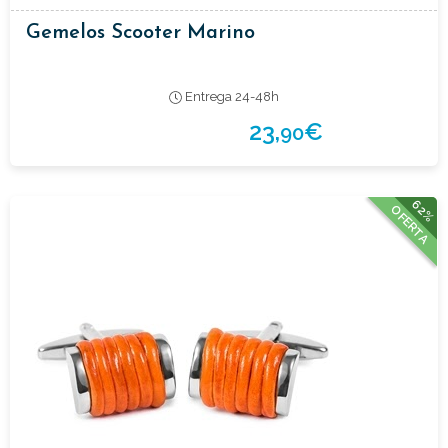
Gemelos Scooter Marino
Entrega 24-48h
23,
€
90
62%
OFERTA