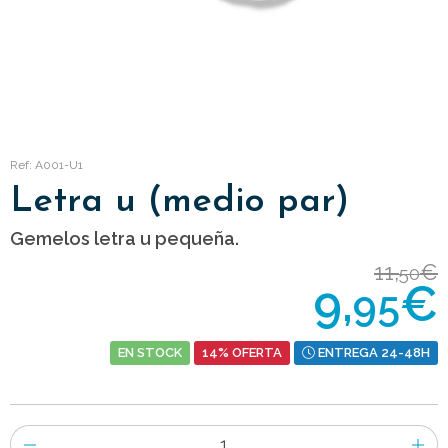
Ref: A001-U1
Letra u (medio par)
Gemelos letra u pequeña.
11,
€
50
9,
€
95
EN STOCK
14% OFERTA
ENTREGA 24-48H
Número