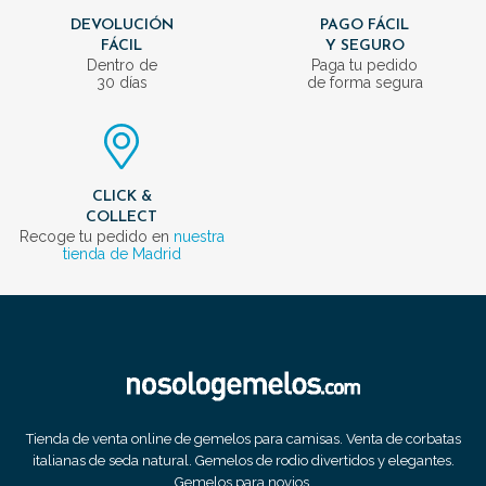
DEVOLUCIÓN
PAGO FÁCIL
FÁCIL
Y SEGURO
Dentro de
Paga tu pedido
30 días
de forma segura
CLICK &
COLLECT
Recoge tu pedido en
nuestra
tienda de Madrid
Tienda de venta online de gemelos para camisas. Venta de corbatas
italianas de seda natural. Gemelos de rodio divertidos y elegantes.
Gemelos para novios.