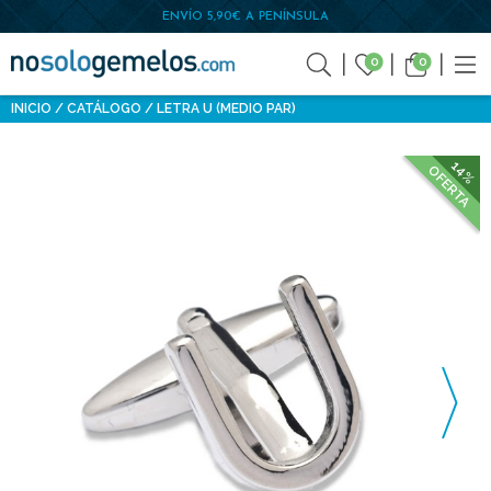
ENVÍO 5,90€ A PENÍNSULA
0
0
INICIO
CATÁLOGO
LETRA U (MEDIO PAR)
14%
OFERTA