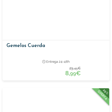
Gemelos Cuerda
Entrega 24-48h
23,
€
45
8,
€
99
29%
OFERTA