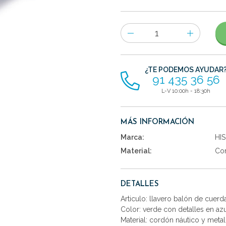
Número
de
artículos
¿TE PODEMOS AYUDAR
91 435 36 56
L-V 10:00h - 18:30h
MÁS INFORMACIÓN
Marca:
HI
Material:
Co
DETALLES
Articulo: llavero balón de cuerda
Color: verde con detalles en az
Material: cordón náutico y metal