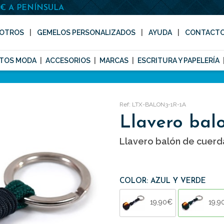
0€ A PENÍNSULA
OTROS
GEMELOS PERSONALIZADOS
AYUDA
CONTACT
TOS MODA
ACCESORIOS
MARCAS
ESCRITURA Y PAPELERÍA
Ref: LTX-BALON3-1R-1A
Llavero bal
Llavero balón de cuerd
COLOR: AZUL Y VERDE
19,90€
19,9