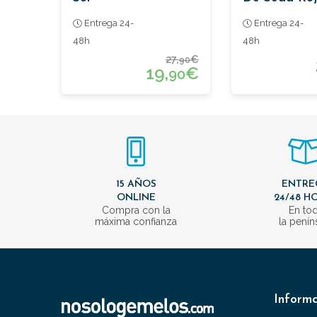
Cenefa
Entrega 24-
Entrega 24-
48h
48h
27,
€
90
19,
€
90
15 AÑOS
ENTRE
ONLINE
24/48 H
Compra con la
En to
máxima confianza
la penín
Inform