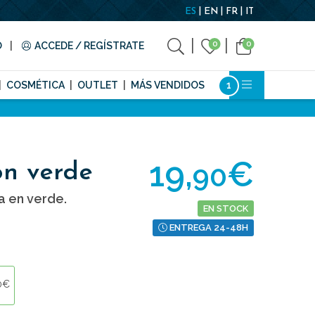
ES
EN
FR
IT
0
0
O
ACCEDE / REGÍSTRATE
COSMÉTICA
OUTLET
MÁS VENDIDOS
19,
€
90
on verde
a en verde.
EN STOCK
ENTREGA 24-48H
0€