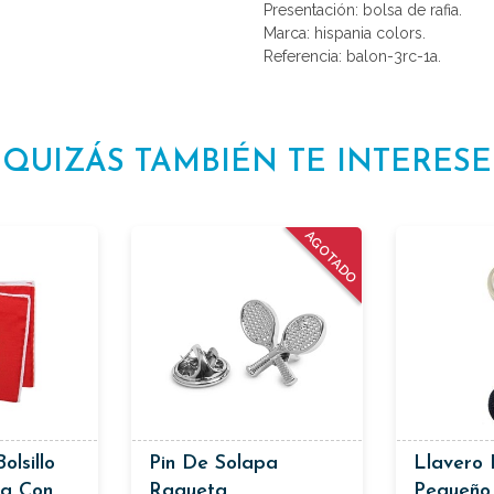
Presentación: bolsa de rafia.
Marca: hispania colors.
Referencia: balon-3rc-1a.
QUIZÁS TAMBIÉN TE INTERESE
AGOTADO
olsillo
Pin De Solapa
Llavero 
ja Con
Raqueta
Pequeño