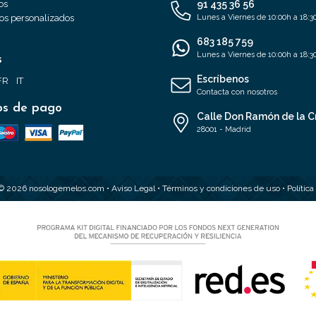
os
91 435 36 56
s personalizados
Lunes a Viernes de 10:00h a 18:3
683 185 759
Lunes a Viernes de 10:00h a 18:3
s
Escríbenos
FR
IT
Contacta con nosotros
s de pago
Calle Don Ramón de la C
28001 - Madrid
 © 2026 nosologemelos.com •
Aviso Legal
•
Términos y condiciones de uso
•
Polític