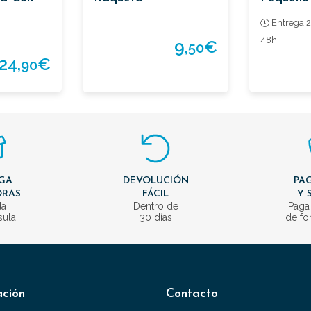
Entrega 2
48h
9,
€
50
24,
€
90
GA
DEVOLUCIÓN
PAG
ORAS
FÁCIL
Y 
da
Dentro de
Paga
sula
30 días
de fo
ación
Contacto