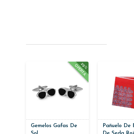
29%
OFERTA
Gemelos Gafas De
Pañuelo De B
Sol
De Seda Ro