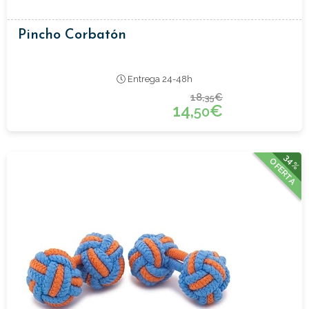
Pincho Corbatón
Entrega 24-48h
18,
€
35
14,
€
50
34%
OFERTA