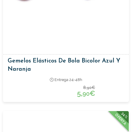
Gemelos Elásticos De Bola Bicolor Azul Y
Naranja
Entrega 24-48h
8,
€
90
5,
€
90
34%
OFERTA