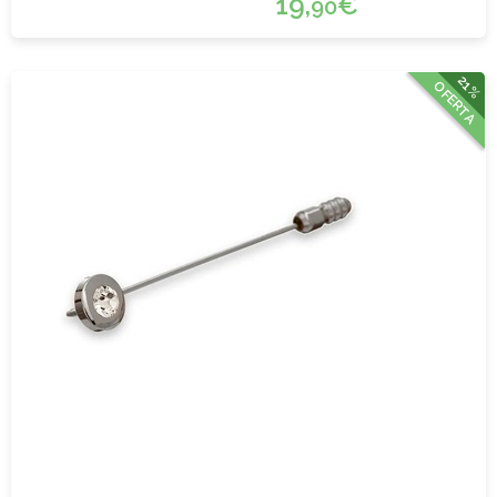
19,
€
90
21%
OFERTA