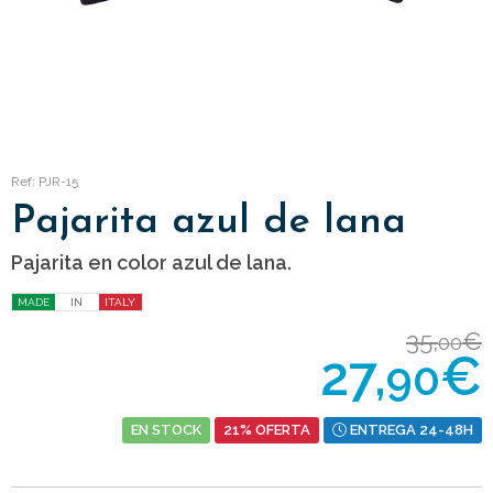
Ref: PJR-15
Pajarita azul de lana
Pajarita en color azul de lana.
MADE
IN
ITALY
35,
€
00
27,
€
90
EN STOCK
21% OFERTA
ENTREGA 24-48H