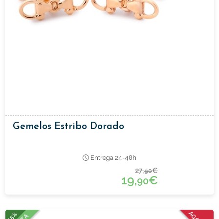
Gemelos Estribo Dorado
Entrega 24-48h
27,
€
90
19,
€
90
15%