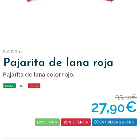
Ref: PJR-10
Pajarita de lana roja
Pajarita de lana color rojo.
MADE
IN
ITALY
35,
€
00
27,
€
90
EN STOCK
21% OFERTA
ENTREGA 24-48H