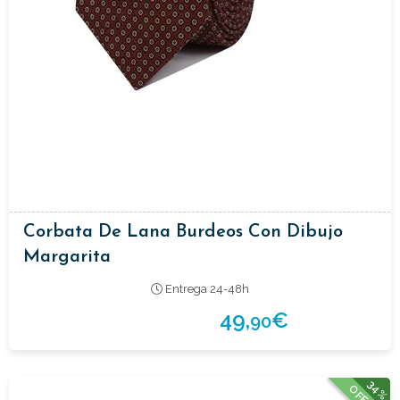
Corbata De Lana Burdeos Con Dibujo
Margarita
Entrega 24-48h
49,
€
90
34%