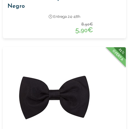
Negro
Entrega 24-48h
8,
€
90
5,
€
90
21%
OFERTA