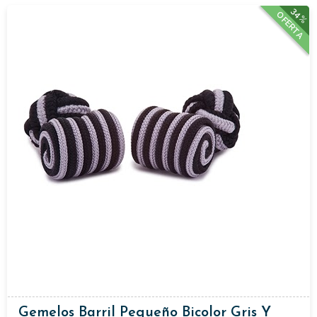
34%
OFERTA
Gemelos Barril Pequeño Bicolor Gris Y