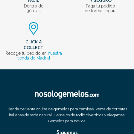
FÁCIL
Y SEGURO
Dentro de
Paga tu pedido
30 días
de forma segura
CLICK &
COLLECT
Recoge tu pedido en
nuestra
tienda de Madrid
Tienda de venta online de gemelos para camisas. Venta de corbatas
italianas de seda natural. Gemelos de rodio divertidos y elegantes.
Gemelos para novios.
Síguenos