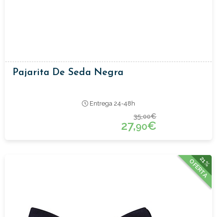
Pajarita De Seda Negra
Entrega 24-48h
35,
€
00
27,
€
90
21%
OFERTA