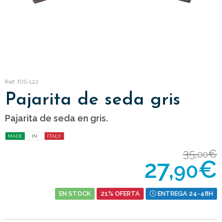
Ref: PJS-122
Pajarita de seda gris
Pajarita de seda en gris.
MADE
IN
ITALY
35,
€
00
27,
€
90
EN STOCK
21% OFERTA
ENTREGA 24-48H